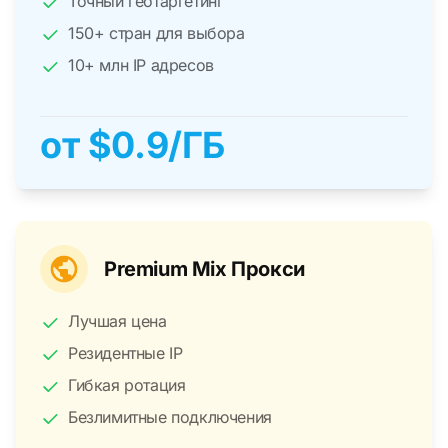
Точный геотаргетинг
рекламными сетями и парсинга, где важна
150+ стран для выбора
геолокация.
10+ млн IP адресов
от $0.9/ГБ
от $0.9/ГБ
Premium Mix Прокси
Premium Mix Прокси
Лучшая цена
Идеальный баланс между стоимостью и
качеством. Вы получаете все преимущества
Резидентные IP
, без
по более низкой цене
резидентных прокси
Гибкая ротация
выбора конкретной страны (геолокации).
Безлимитные подключения