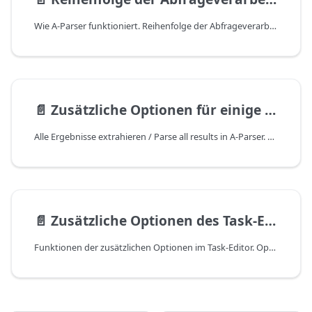
Wie A-Parser funktioniert. Reihenfolge der Abfrageverarbeitung. Der Lebenszyklus einer Abfrage in A-Parser. Die Verarbeitungsreihenfolge einer Abfrage vom Einlesen aus einer Datei (oder Text) bis zum Speichern des Endergebnisses in einer Datei.
📄️
Zusätzliche Optionen für einige Scraper
Alle Ergebnisse extrahieren / Parse all results in A-Parser. Bis zur Ebene extrahieren / Parse to level in A-Parser. Parse related to level in A-Parser. Weitere Optionen in A-Parser.
📄️
Zusätzliche Optionen des Task-Editors
Funktionen der zusätzlichen Optionen im Task-Editor. Optionen: Log führen, Unikalisierung speichern, Anzahl der Logs begrenzen, Priorität, Nach Abschluss starten, Ergebnisdatei für Abfragen verwenden, tools.js überschreiben, Aufgabe nach Abschluss löschen, URL nach Abschluss aufrufen.