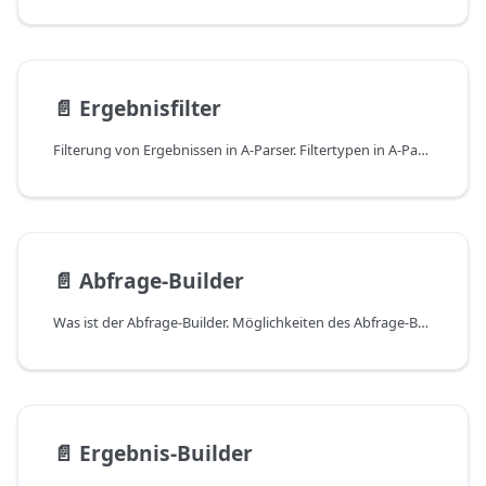
📄️
Ergebnisfilter
Filterung von Ergebnissen in A-Parser. Filtertypen in A-Parser. Besonderheiten der Filterfunktion in A-Parser.
📄️
Abfrage-Builder
Was ist der Abfrage-Builder. Möglichkeiten des Abfrage-Builders. Beispiel für die Verwendung des Abfrage-Builders in A-Parser. Verwendung von Proxys unter Umgehung des Proxy-Checkers.
📄️
Ergebnis-Builder