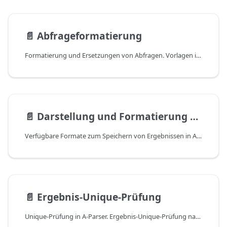
📄️
Abfrageformatierung
Formatierung und Ersetzungen von Abfragen. Vorlagen in Abfragen. Variablen in Abfragevorlagen. Ersetzungsmakros. Kombination von Ersetzungsmakros.
📄️
Darstellung und Formatierung der Ergebnisse
Verfügbare Formate zum Speichern von Ergebnissen in A-Parser. Bearbeiten des Ergebnisformats in A-Parser. Formatierung von Ergebnissen in A-Parser. Anzeigen von Ergebnissen in A-Parser. Einfache Ergebnisse in A-Parser. Ergebnis-Arrays in A-Parser. Prinzipien der Formatierung in A-Parser.
📄️
Ergebnis-Unique-Prüfung
Unique-Prüfung in A-Parser. Ergebnis-Unique-Prüfung nach Zeilen in A-Parser. Unique-Prüfung nach beliebigem Ergebnis in A-Parser. Typen der Unique-Prüfung in A-Parser. Abfrage-Unique-Prüfung in A-Parser. Speichern der Unique-Prüfung zwischen Aufgaben in A-Parser.