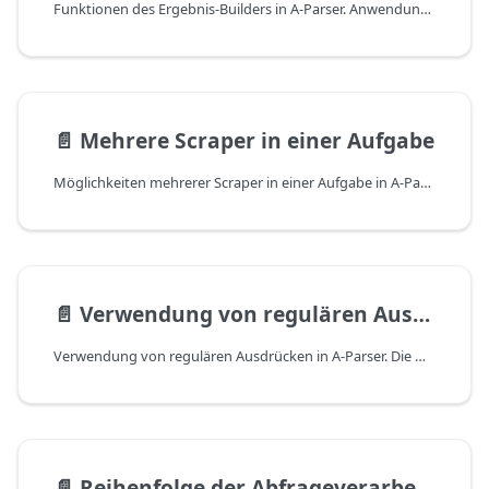
Funktionen des Ergebnis-Builders in A-Parser. Anwendungsfälle für den Ergebnis-Builder in A-Parser. Beispiel für die Datenerfassung von Domains in A-Parser. Beispiel für die Datenerfassung von Snippets mit Bereinigung in A-Parser. Beispiel für die Datenerfassung mittels XPath in A-Parser.
📄️
Mehrere Scraper in einer Aufgabe
Möglichkeiten mehrerer Scraper in einer Aufgabe in A-Parser. So fügen Sie einen Scraper im Task-Editor hinzu. Beispiel für eine Domain-Analyse. Video zur Erstellung eines Presets aus mehreren Scrapern.
📄️
Verwendung von regulären Ausdrücken
Verwendung von regulären Ausdrücken in A-Parser. Die wichtigsten Anwendungsszenarien für reguläre Ausdrücke in A-Parser. Beschreibung der Funktionsweise regulärer Ausdrücke in A-Parser. Beispiele für reguläre Ausdrücke in A-Parser.
📄️
Reihenfolge der Abfrageverarbeitung