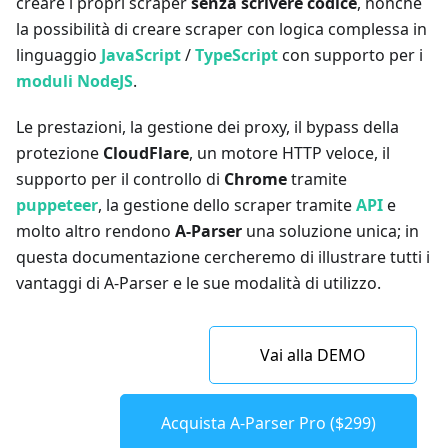
creare i propri scraper
senza scrivere codice
, nonché
la possibilità di creare scraper con logica complessa in
linguaggio
JavaScript
/
TypeScript
con supporto per i
moduli NodeJS
.
Le prestazioni, la gestione dei proxy, il bypass della
protezione
CloudFlare
, un motore HTTP veloce, il
supporto per il controllo di
Chrome
tramite
puppeteer
, la gestione dello scraper tramite
API
e
molto altro rendono
A-Parser
una soluzione unica; in
questa documentazione cercheremo di illustrare tutti i
vantaggi di A-Parser e le sue modalità di utilizzo.
Vai alla DEMO
Acquista A-Parser Pro ($299)