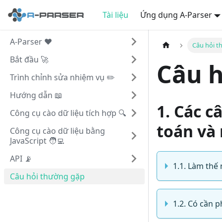
Tài liệu
Ứng dụng A-Parser
A-Parser ❤️
Câu hỏi 
Bắt đầu 🚀
Câu 
Trình chỉnh sửa nhiệm vụ ✏️
Hướng dẫn 📖
1. Các c
Công cụ cào dữ liệu tích hợp 🔍
toán và
Công cụ cào dữ liệu bằng
JavaScript 🧑‍💻
API 📡
1.1. Làm thế
Câu hỏi thường gặp
1.2. Có cần 