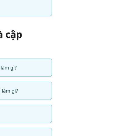
à cập
 làm gì?
 làm gì?