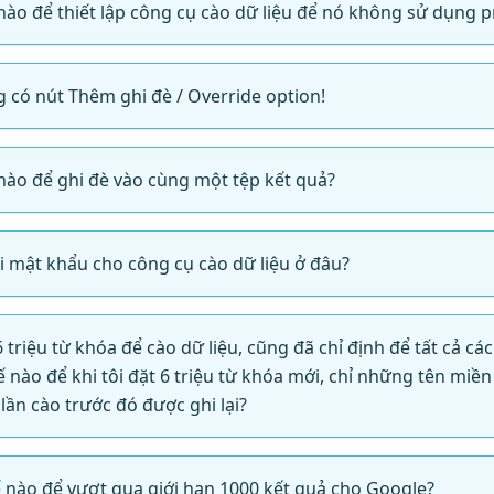
 nào để thiết lập công cụ cào dữ liệu để nó không sử dụng p
g có nút Thêm ghi đè / Override option!
 nào để ghi đè vào cùng một tệp kết quả?
ổi mật khẩu cho công cụ cào dữ liệu ở đâu?
6 triệu từ khóa để cào dữ liệu, cũng đã chỉ định để tất cả cá
ế nào để khi tôi đặt 6 triệu từ khóa mới, chỉ những tên miề
 lần cào trước đó được ghi lại?
ế nào để vượt qua giới hạn 1000 kết quả cho Google?