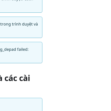
trong trình duyệt và
ng_depad failed:
à các cài