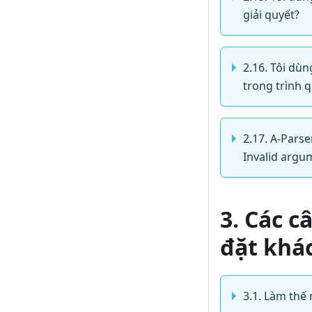
giải quyết?
2.16. Tôi dù
trong trình q
2.17. A-Parse
Invalid argu
3. Các c
đặt khá
3.1. Làm thế 