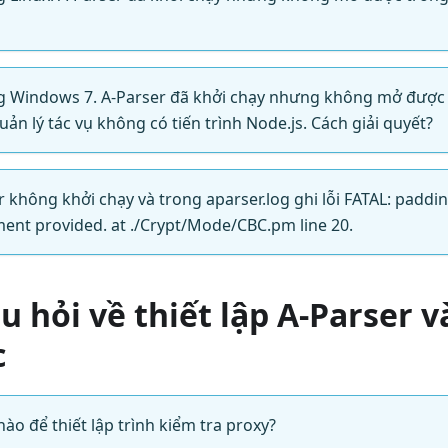
ng Windows 7. A-Parser đã khởi chạy nhưng không mở được 
uản lý tác vụ không có tiến trình Node.js. Cách giải quyết?
r không khởi chạy và trong aparser.log ghi lỗi FATAL: paddi
ment provided. at ./Crypt/Mode/CBC.pm line 20.
âu hỏi về thiết lập A-Parser v
c
nào để thiết lập trình kiểm tra proxy?