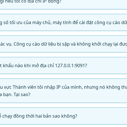
 gì nếu tôi có địa chỉ IP động?
g số tối ưu của máy chủ, máy tính để cài đặt công cụ cào dữ 
tác vụ. Công cụ cào dữ liệu bị sập và không khởi chạy lại đư
t khẩu nào khi mở địa chỉ 127.0.0.1:9091?
hu vực Thành viên tôi nhập IP của mình, nhưng nó không th
ủa bạn. Tại sao?
hể chạy đồng thời hai bản sao không?