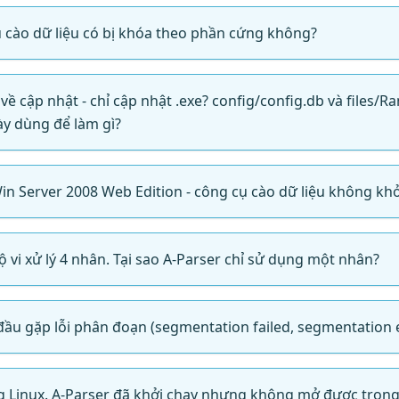
ụ cào dữ liệu có bị khóa theo phần cứng không?
 về cập nhật - chỉ cập nhật .exe? config/config.db và files/
y dùng để làm gì?
Win Server 2008 Web Edition - công cụ cào dữ liệu không khởi
bộ vi xử lý 4 nhân. Tại sao A-Parser chỉ sử dụng một nhân?
 đầu gặp lỗi phân đoạn (segmentation failed, segmentation e
ng Linux. A-Parser đã khởi chạy nhưng không mở được trong