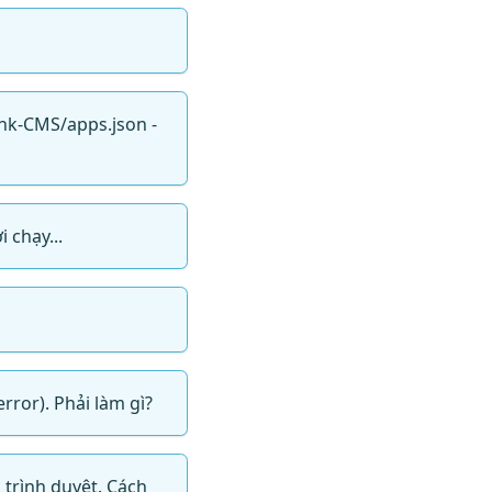
Rank-CMS/apps.json -
 chạy...
rror). Phải làm gì?
 trình duyệt. Cách