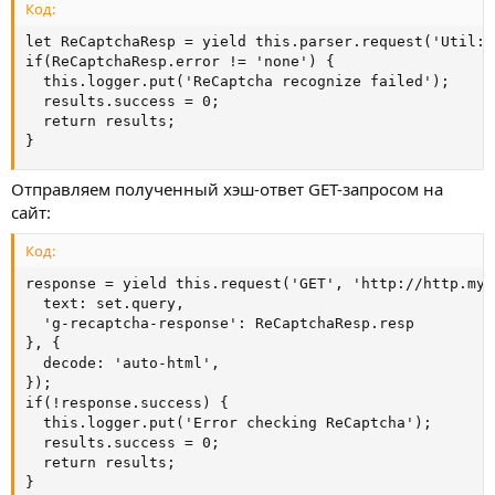
Код:
let ReCaptchaResp = yield this.parser.request('Util::
if(ReCaptchaResp.error != 'none') {

  this.logger.put('ReCaptcha recognize failed');

  results.success = 0;

  return results;

}
Отправляем полученный хэш-ответ GET-запросом на
сайт:
Код:
response = yield this.request('GET', 'http://http.myj
  text: set.query,

  'g-recaptcha-response': ReCaptchaResp.resp

}, {

  decode: 'auto-html',

});

if(!response.success) {

  this.logger.put('Error checking ReCaptcha');

  results.success = 0;

  return results;

}