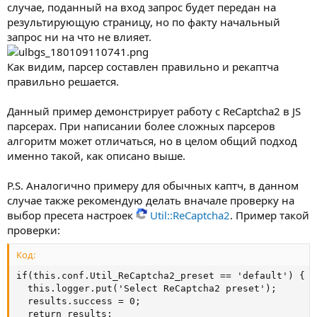
случае, поданный на вход запрос будет передан на
результирующую страницу, но по факту начальный
запрос ни на что не влияет.
Как видим, парсер составлен правильно и рекаптча
правильно решается.
Данный пример демонстрирует работу с ReCaptcha2 в JS
парсерах. При написании более сложных парсеров
алгоритм может отличаться, но в целом общий подход
именно такой, как описано выше.
P.S. Аналогично примеру для обычных каптч, в данном
случае также рекомендую делать вначале проверку на
выбор пресета настроек
Util::ReCaptcha2
. Пример такой
проверки:
Код:
if(this.conf.Util_ReCaptcha2_preset == 'default') {

  this.logger.put('Select ReCaptcha2 preset');

  results.success = 0;

  return results;
