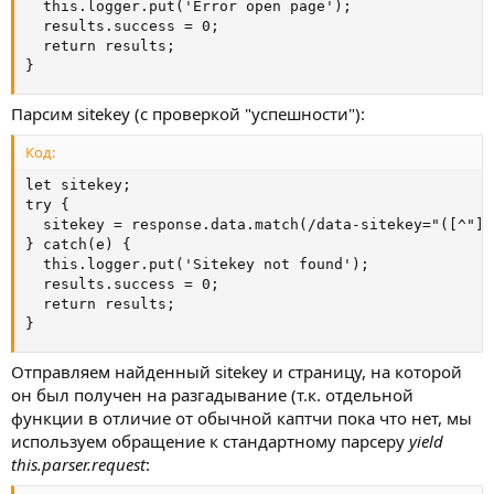
  this.logger.put('Error open page');

  results.success = 0;

  return results;

}
Парсим sitekey (с проверкой "успешности"):
Код:
let sitekey;

try {

  sitekey = response.data.match(/data-sitekey="([^"]+)
} catch(e) {

  this.logger.put('Sitekey not found');

  results.success = 0;

  return results;

}
Отправляем найденный sitekey и страницу, на которой
он был получен на разгадывание (т.к. отдельной
функции в отличие от обычной каптчи пока что нет, мы
используем обращение к стандартному парсеру
yield
this.parser.request
: