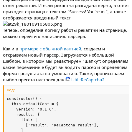
ответ рекаптчи. И если рекаптча разгадана верно, в ответ
приходит страница с текстом "Success! You're in.", а также
отображается введенный текст.
Теперь, определив логику работы рекаптчи на странице,
можно перейти к написанию парсера.
Как и в
примере с обычной каптчей
, создаем и
открываем новый парсер. Загружается небольшой
шаблон, в котором мы редактируем "шапку": определяем
какие переменные будет выводить парсер и определяем
формат результата по-умолчанию. Также, прописываем
выбор пресета настроек для
Util::ReCaptcha2
.
Код:
constructor() {

  this.defaultConf = {

    version: '0.1.6',

    results: {

      flat: [

        ['result', 'ReCaptcha result'],

      ]
