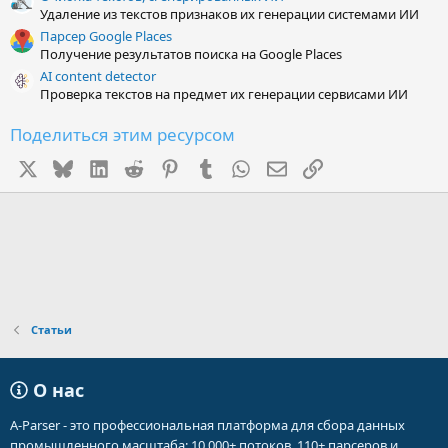
Удаление из текстов признаков их генерации системами ИИ
Парсер Google Places
Получение результатов поиска на Google Places
AI content detector
Проверка текстов на предмет их генерации сервисами ИИ
Поделиться этим ресурсом
X
Bluesky
LinkedIn
Reddit
Pinterest
Tumblr
WhatsApp
Электронная почта
Ссылка
Статьи
О нас
A-Parser - это профессиональная платформа для сбора данных
промышленного масштаба: 10 000+ потоков, 110+ парсеров и