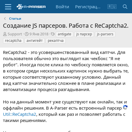
Войти
Регистрация
🇷🇺
Статьи
Создание JS парсеров. Работа с ReCaptcha2.
А
Д
Т
Support
9 Янв 2018
antigate
js парсер
js-parsers
в
а
е
recaptcha
антигейт
рекаптча
т
т
г
о
а
и
ReCaptcha2 - это усовершенствованный вид каптчи. Для
р
с
пользователя обычно это выглядит как чекбокс "Я не
о
робот". Иногда после клика по чекбоксу появляется окно,
з
в котором среди нескольких картинок нужно выбрать те,
д
а
которые соответствуют указанному условию. Данный
н
вид каптчи значительно сложнее в плане реализации и
и
автоматизации процесса разгадывания.
я
Но на данный момент уже существуют как онлайн, так и
оффлайн решения. В A-Parser есть встроенный парсер
Util::ReCaptcha2
, который как раз и позволяет работать с
такими решениями.