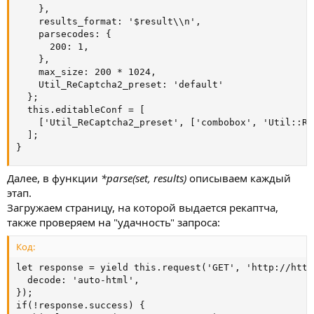
    },

    results_format: '$result\\n',

    parsecodes: {

      200: 1,

    },

    max_size: 200 * 1024,

    Util_ReCaptcha2_preset: 'default'

  };

  this.editableConf = [

    ['Util_ReCaptcha2_preset', ['combobox', 'Util::Re
  ];

}
Далее, в функции
*parse(set, results)
описываем каждый
этап.
Загружаем страницу, на которой выдается рекаптча,
также проверяем на "удачность" запроса:
Код:
let response = yield this.request('GET', 'http://http
  decode: 'auto-html',

});

if(!response.success) {
