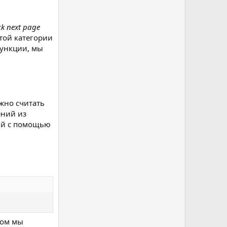
k next page
той категории
ункции, мы
жно считать
ений из
ний с помощью
зом мы