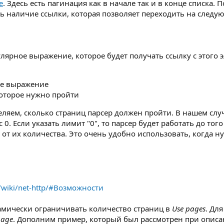
e
. Здесь есть пагинация как в начале так и в конце списка. 
ь наличие ссылки, которая позволяет переходить на след
ярное выражение, которое будет получать ссылку с этого э
е выражение
которое нужно пройти
деляем, сколько страниц парсер должен пройти. В нашем слу
 0. Если указать лимит "0", то парсер будет работать до тог
 от их количества. Это очень удобно использовать, когда н
m/wiki/net-http/#Возможности
амически ограничивать количество страниц в
Use pages
. Дл
page
. Дополним пример, который был рассмотрен при опис