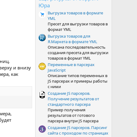
з
Юра
в
ё
Выгрузка товаров в формате
з
YML
д
Пресет для выгрузки товаров в
формат YML
Выгрузка товаров для
Я.Маркета в формате YML
Описана последовательность
создания пресета для выгрузки
товаров в формат YML
ниц.
Переменные в парсерах
Вверху и внизу
JavaScript
ера, как
Описание типов переменных в
JS парсерах и примеры работы
с ними
Создание JS парсеров.
Получение результатов от
стандартного парсера
Пример получения
мера,
результатов от готового
будет
парсера внутри JS парсера
Создание JS парсеров. Парсинг
сайта с проходом по страницах