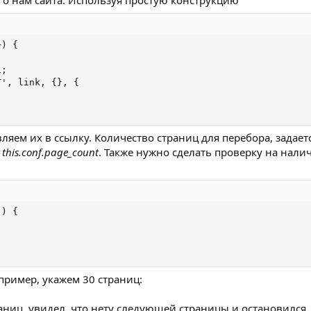
го нам сайта. Используя простую конструкцию
) {

;

', link, {}, {

яем их в ссылку. Количество страниц для перебора, задает
й
this.conf.page_count
. Также нужно сделать проверку на нали
) {

пример, укажем 30 страниц:
аниц, увидел, что нету следующей страницы и остановился.