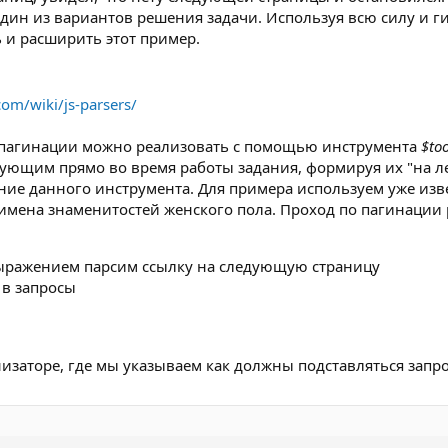
дин из вариантов решения задачи. Используя всю силу и г
ь и расширить этот пример.
.com/wiki/js-parsers/
 пагинации можно реализовать с помощью инструмента
$to
вующим прямо во время работы задания, формируя их "на ле
ние данного инструмента. Для примера используем уже из
 имена знаменитостей женского пола. Проход по пагинации 
ыражением парсим ссылку на следующую страницу
 в запросы
изаторе, где мы указываем как должны подставляться запр