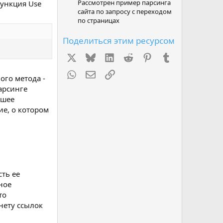
Рассмотрен пример парсинга
ункция Use
сайта по запросу с переходом
по страницах
Поделиться этим ресурсом
X
Bluesky
LinkedIn
Reddit
Pinterest
Tumblr
WhatsApp
Электронная почта
Ссылка
ого метода -
арсинге
ьшее
ие, о котором
ть ее
ное
то
 нету ссылок