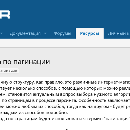
Документация
Форумы
Ресурсы
Личный к
 по пагинации
пагинация
чную структуру. Как правило, это различные интернет-мага
ществует несколько способов, с помощью которых можно реал
зием, становится актуальным вопрос выбора нужного алгори
о страницам в процессе парсинга. Особенность заключаетс
ей можно любым из способов, тогда как на другом - будет р
с каждым из способов подробно.
ода по страницам будет использоваться термин "пагинация"