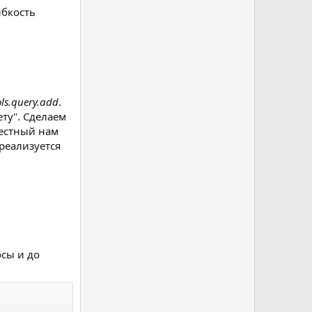
ибкость
ols.query.add
.
ту". Сделаем
вестный нам
реализуется
осы и до