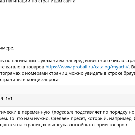
ода пагинации по страницам сайта:
имере.
ь по пагинации с указанием наперед известного числа стра
те каталога товаров
https://www.proball.ru/catalog/myachi/
. 
ограмах с номерами страниц можно увидеть в строке брауз
страницы в конце запроса:
EN_1=1
ктически в переменную
$pagenum
подставляет по порядку но
ем. То что нам нужно. Сделаем пресет, который, например, 
ещаются на страницах вышеуказанной категории товаров.