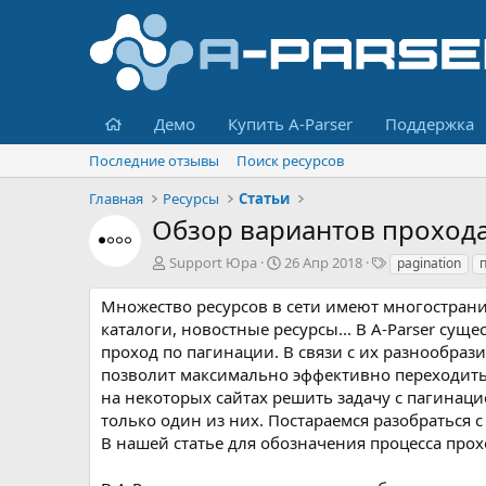
Главная
Демо
Купить A-Parser
Поддержка
Последние отзывы
Поиск ресурсов
Главная
Ресурсы
Статьи
Обзор вариантов прохода
А
Д
Т
Support Юра
26 Апр 2018
pagination
в
а
е
т
т
г
Множество ресурсов в сети имеют многострани
о
а
и
каталоги, новостные ресурсы... В A-Parser су
р
с
проход по пагинации. В связи с их разнообра
о
позволит максимально эффективно переходить п
з
на некоторых сайтах решить задачу с пагинаци
д
а
только один из них. Постараемся разобраться 
н
В нашей статье для обозначения процесса прох
и
я