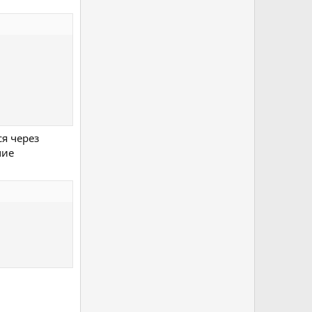
ся через
чие