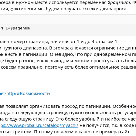
рсера в нужном месте используется переменная
$pagenum.
Ф
ения, фактически мы будем получать ссылки для запроса
EN_1=$pagenum
лен номер страницы, начиная от 1 и до 4 с шагом 1.
х нужного диапазона. В этом заключается ограничение данн
орые есть в пагинации. Очевидно, что при одновременном п
де будет разное, и как выход, мы можем просто указать бол
 совсем правильно, поэтому есть более оптимальное решен
i/net-http/#Возможности
ая позволяет организовать проход по пагинации. Особеннос
рехода на следующую страницу, нужно использовать регуляр
на следующую страницу. Это более удобный и наиболее час
tps://www.proball.ru/catalog/myachi/
не получится, т.к. в коде
тся скриптом. Поэтому возьмем в качестве примера сайт