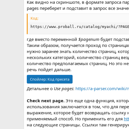
Как видно на скриншоте, в формате запроса па
pages переберет и подставит в запрос все знач
Код:
https://www.proball.ru/catalog/myachi/?PAG
где вместо переменной
$pagenum
будет подстав
Таким образом, получается проход по страница
нужно заранее знать количество страниц, кот
нескольких категорий, количество страниц вез
количество предполагаемых страниц. Но это не
речь пойдет дальше.
Спойлер:
Код пресета
Детальнее о
Use pages
:
https://a-parser.com/wik
Сheck next page.
Это еще одна функция, котор
использования заключается в том, что для пе
выражение, которое будет возвращать ссылку 
применяемый способ. Но применить его для
ht
на следующие страницы. Ссылки там генерирую