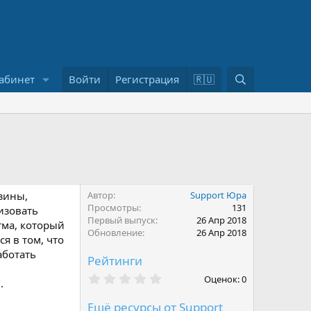
П
абинет
Войти
Регистрация
🇷🇺
о
и
с
к
зины,
Автор
Support Юра
Просмотры
131
изовать
Первый выпуск
26 Апр 2018
тма, который
Обновление
26 Апр 2018
я в том, что
аботать
Рейтинги
0
Оценок: 0
.
,
0
Ещё ресурсы от Support
0