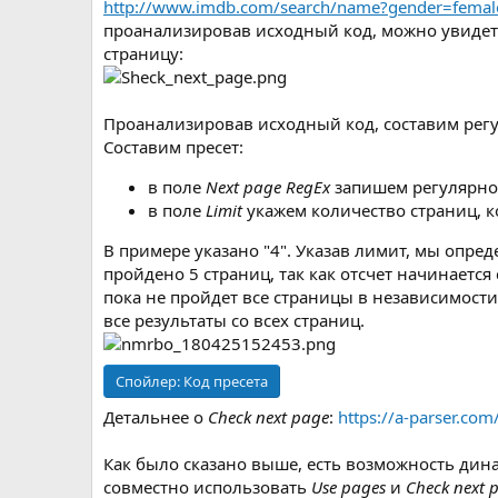
http://www.imdb.com/search/name?gender=femal
проанализировав исходный код, можно увидет
страницу:
Проанализировав исходный код, составим регул
Составим пресет:
в поле
Next page RegEx
запишем регулярно
в поле
Limit
укажем количество страниц, 
В примере указано "4". Указав лимит, мы опре
пройдено 5 страниц, так как отсчет начинается с
пока не пройдет все страницы в независимости
все результаты со всех страниц.
Спойлер:
Код пресета
Детальнее о
Check next page
:
https://a-parser.co
Как было сказано выше, есть возможность дин
совместно использовать
Use pages
и
Сheck next 