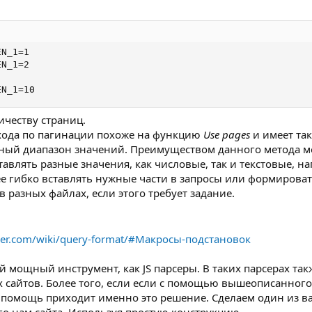
N_1=1

N_1=2

EN_1=10
честву страниц.
хода по пагинации похоже на функцию
Use pages
и имеет та
етный диапазон значений. Преимуществом данного метода м
авлять разные значения, как числовые, так и текстовые, н
е гибко вставлять нужные части в запросы или формироват
в разных файлах, если этого требует задание.
rser.com/wiki/query-format/#Макросы-подстановок
ой мощный инструмент, как JS парсеры. В таких парсерах та
х сайтов. Более того, если если с помощью вышеописанног
на помощь приходит именно это решение. Сделаем один из в