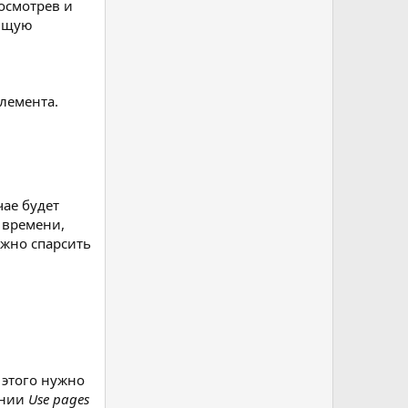
Посмотрев и
ующую
лемента.
чае будет
о времени,
ужно спарсить
я этого нужно
ании
Use pages