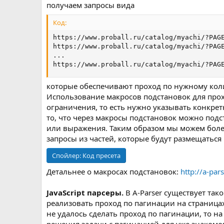
получаем запросы вида
Код:
https://www.proball.ru/catalog/myachi/?PAGE
https://www.proball.ru/catalog/myachi/?PAGE
...

https://www.proball.ru/catalog/myachi/?PAG
которые обеспечивают проход по нужному коли
Использование макросов подстановок для про
ограничения, то есть нужно указывать конкр
то, что через макросы подстановок можно подст
или выражения. Таким образом мы можем боле
запросы из частей, которые будут размещаться 
Спойлер:
Код пресета
Детальнее о макросах подстановок:
http://a-pa
JavaScript парсеры.
В A-Parser существует так
реализовать проход по пагинации на страница
не удалось сделать проход по пагинации, то 