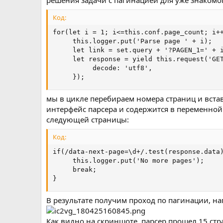
решения задачи с пагинацией для уже знакомо
Код:
for(let i = 1; i<=this.conf.page_count; i++
     this.logger.put('Parse page ' + i);

     let link = set.query + '?PAGEN_1=' + i
     let response = yield this.request('GET
          decode: 'utf8',

     });
мы в цикле перебираем номера страниц и вставл
интерфейс парсера и содержится в переменно
следующей страницы:
Код:
if(/data-next-page=\d+/.test(response.data)
     this.logger.put('No more pages');

     break;

}
В результате получим проход по пагинации, на
Как видно на скриншоте, парсер прошел 15 стр