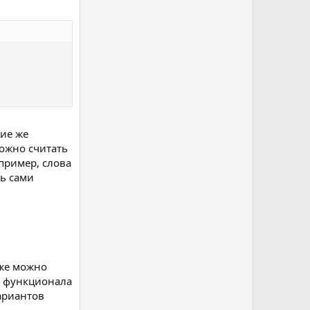
кие же
ожно считать
апример, слова
ь сами
кже можно
о функционала
ариантов