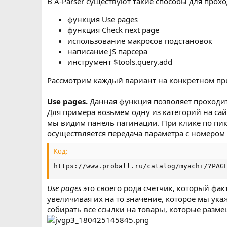
В A-Parser существуют такие способы для прох
функция Use pages
функция Check next page
использование макросов подстановок
написание JS парсера
инструмент $tools.query.add
Рассмотрим каждый вариант на конкретном пр
Use pages.
Данная функция позволяет проходит
Для примера возьмем одну из категорий на сай
мы видим панель пагинации. При клике по пикт
осуществляется передача параметра с номером 
Код:
https://www.proball.ru/catalog/myachi/?PAG
Use pages
это своего рода счетчик, который фа
увеличивая их на то значение, которое мы укаж
собирать все ссылки на товары, которые разм