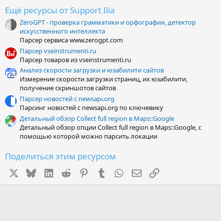
0
Ещё ресурсы от Support Ilia
0
з
ZeroGPT - проверка грамматики и орфографии, детектор
в
искусственного интеллекта
ё
з
Парсер сервиса www.zerogpt.com
д
Парсер vseinstrumenti.ru
Парсер товаров из vseinstrumenti.ru
Анализ скорости загрузки и юзабилити сайтов
Измерение скорости загрузки страниц, их юзабилити,
получение скриншотов сайтов
Парсер новостей с newsapi.org
Парсинг новостей с newsapi.org по ключевику
Детальный обзор Collect full region в Maps::Google
Детальный обзор опции Collect full region в Maps::Google, с
помощью которой можно парсить локации
Поделиться этим ресурсом
X
Bluesky
LinkedIn
Reddit
Pinterest
Tumblr
WhatsApp
Электронная почта
Ссылка