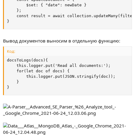
        $set: { "date": newDate }

    };

    const result = await collection.updateMany(filter
}
Вывод документов выносим в отдельную функцию:
Код:
docsToLogs(docs){

    this.logger.put('Read all documents:');

    for(let doc of docs) {

        this.logger.put(JSON.stringify(doc));

    }

}