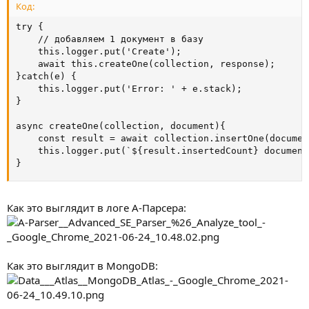
Код:
try {

    // добавляем 1 документ в базу

    this.logger.put('Create');

    await this.createOne(collection, response);

}catch(e) {

    this.logger.put('Error: ' + e.stack);

}

async createOne(collection, document){

    const result = await collection.insertOne(document
    this.logger.put(`${result.insertedCount} document
}
Как это выглядит в логе А-Парсера:
Как это выглядит в MongoDB: