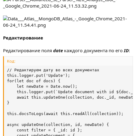
Редактирование
Редактирование поля
date
каждого документа по его
ID
:
Код:
// Редактируем дату во всех документах

this.logger.put('Update');

for(let doc of docs) {

    let newDate = Date.now();

    this.logger.put(`Update document with id ${doc._i
    await this.updateOne(collection, doc._id, newDate)
}

this.docsToLogs(await this.readAll(collection));

async updateOne(collection, id, newDate) {

    const filter = { _id: id };

    const updateDocument = {
