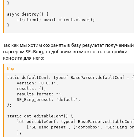
}

async destroy() {

    if(client) await client.close();

}
Так как мы хотим сохранять в базу результат полученный
парсером SE::Bing, то добавим возможность настройки
конфига для него:
Код:
tatic defaultConf: typeof BaseParser.defaultConf = {

    version: '0.0.1',

    results: {},

    results_format: "",

    SE_Bing_preset: 'default',

};

static get editableConf() {

    let editableConf: typeof BaseParser.editableConf =
        ['SE_Bing_preset', ['combobox', 'SE::Bing pres
    ];
