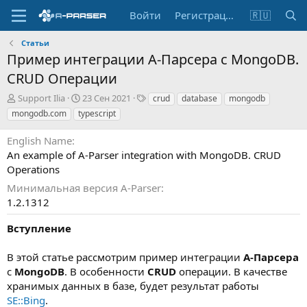
Войти
Регистрация
🇷🇺
Статьи
Пример интеграции А-Парсера с MongoDB.
CRUD Операции
А
Д
Т
Support Ilia
23 Сен 2021
crud
database
mongodb
в
а
е
mongodb.com
typescript
т
т
г
о
а
и
English Name
р
с
An example of A-Parser integration with MongoDB. CRUD
о
Operations
з
д
Минимальная версия A-Parser
а
1.2.1312
н
и
Вступление
я
В этой статье рассмотрим пример интеграции
А-Парсера
с
MongoDB
. В особенности
CRUD
операции. В качестве
хранимых данных в базе, будет результат работы
SE::Bing
.