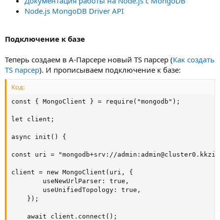
Документация работы на Node.js с MongoDB
Node.js MongoDB Driver API
Подключение к базе
Теперь создаем в А-Парсере новый TS парсер (
Как создать
TS парсер
). И прописываем подключение к базе:
Код:
const { MongoClient } = require("mongodb");

let client;

async init() {

const uri = "mongodb+srv://admin:
admin@cluster0.kkzia
client = new MongoClient(uri, {

        useNewUrlParser: true,

        useUnifiedTopology: true,

    });

    await client.connect();
