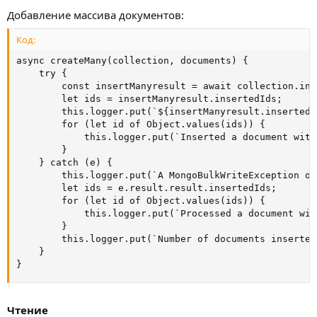
Добавление массива документов:
Код:
async createMany(collection, documents) {

    try {

        const insertManyresult = await collection.ins
        let ids = insertManyresult.insertedIds;

        this.logger.put(`${insertManyresult.insertedC
        for (let id of Object.values(ids)) {

            this.logger.put(`Inserted a document with
        }

    } catch (e) {

        this.logger.put(`A MongoBulkWriteException oc
        let ids = e.result.result.insertedIds;

        for (let id of Object.values(ids)) {

            this.logger.put(`Processed a document wit
        }

        this.logger.put(`Number of documents inserted
    }

}
Чтение