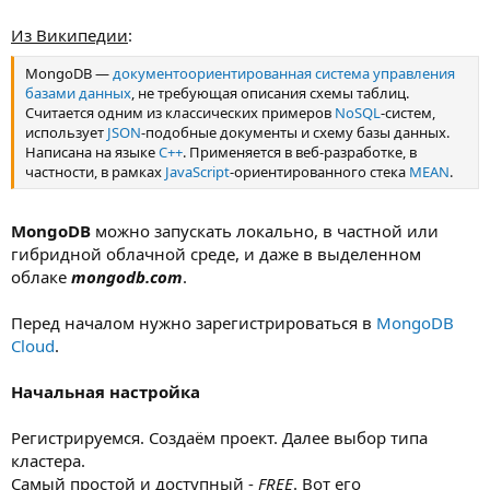
Из Википедии
:
MongoDB —
документоориентированная
система управления
базами данных
, не требующая описания схемы таблиц.
Считается одним из классических примеров
NoSQL
-систем,
использует
JSON
-подобные документы и схему базы данных.
Написана на языке
C++
. Применяется в веб-разработке, в
частности, в рамках
JavaScript
-ориентированного стека
MEAN
.
MongoDB
можно запускать локально, в частной или
гибридной облачной среде, и даже в выделенном
облаке
mongodb.com
.
Перед началом нужно зарегистрироваться в
MongoDB
Cloud
.
Начальная настройка
Регистрируемся. Создаём проект. Далее выбор типа
кластера.
Самый простой и доступный -
FREE
. Вот его