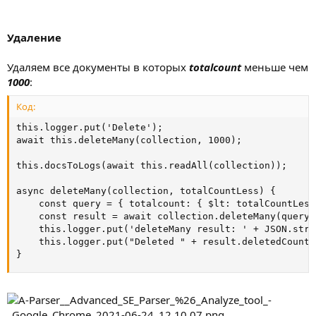
Удаление
Удаляем все документы в которых
totalcount
меньше чем
1000
:
Код:
this.logger.put('Delete');

await this.deleteMany(collection, 1000);

this.docsToLogs(await this.readAll(collection));

async deleteMany(collection, totalCountLess) {

    const query = { totalcount: { $lt: totalCountLess 
    const result = await collection.deleteMany(query);
    this.logger.put('deleteMany result: ' + JSON.stri
    this.logger.put("Deleted " + result.deletedCount 
}