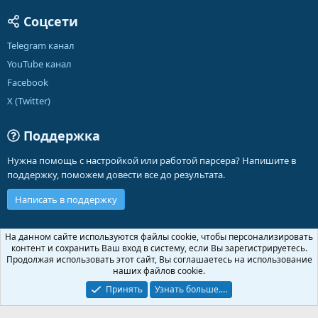
Соцсети
Telegram канал
YouTube канал
Facebook
X (Twitter)
Поддержка
Нужна помощь с настройкой или работой парсера? Напишите в
поддержку, поможем довести все до результата.
Написать в поддержку
Russian (RU)
На данном сайте используются файлы cookie, чтобы персонализировать
контент и сохранить Ваш вход в систему, если Вы зарегистрируетесь.
Обратная связь
Условия и правила
Продолжая использовать этот сайт, Вы соглашаетесь на использование
Политика конфиденциальности
Помощь
Главная
R
наших файлов cookie.
S
S
Принять
Узнать больше.…
®
Community platform by XenForo
© 2010-2026 XenForo Ltd.