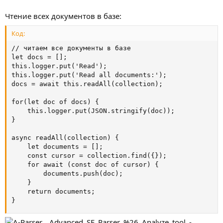
Чтение всех документов в базе:
Код:
// читаем все документы в базе

let docs = [];

this.logger.put('Read');

this.logger.put('Read all documents:');

docs = await this.readAll(collection);

for(let doc of docs) {

    this.logger.put(JSON.stringify(doc));

}

async readAll(collection) {

    let documents = [];

    const cursor = collection.find({});

    for await (const doc of cursor) {

        documents.push(doc);

    }

    return documents;

}