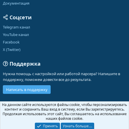
Документация
...
Соцсети
Telegram канал
YouTube канал
Facebook
X (Twitter)
Поддержка
Нужна помощь с настройкой или работой парсера? Напишите в
поддержку, поможем довести все до результата.
Написать в поддержку
Russian (RU)
На данном сайте используются файлы cookie, чтобы персонализировать
контент и сохранить Ваш вход в систему, если Вы зарегистрируетесь.
Обратная связь
Условия и правила
Продолжая использовать этот сайт, Вы соглашаетесь на использование
Политика конфиденциальности
Помощь
Главная
R
наших файлов cookie.
S
S
Принять
Узнать больше.…
®
Community platform by XenForo
© 2010-2026 XenForo Ltd.