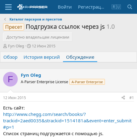
Войти
Регистрация
🇷🇺
Каталог парсеров и пресетов
Подгрузка ссылок через js
1.0
Пресет
Доступно владельцам лицензии
А
Д
Fyn Oleg
12 Июн 2015
в
а
Обзор
т
История версий
т
Обсуждение
о
а
р
н
т
а
Fyn Oleg
F
е
ч
A-Parser Enterprise License
A-Parser Enterprise
м
а
ы
л
а
12 Июн 2015
#1
Есть сайт:
http://www.chegg.com/search/books/?
trackid=2aed0035&strackid=1514181a&event=enter_submit
#p=1
Список страниц подгружается с помощью js.