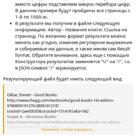
вместо цифры подставляем макрос перебора цифр.
В данном примере будут пройдены все страницы с
1-й по 1000-ю.
В результате мы получим в файле следующую
информацию: Автор - Название книги: Ссылка на
страницу. По желанию формат результата можно
менять как угодно, изменяя регулярное выражение
и собираемые им данные, а также меняя сам Result
format. Обратите внимание, здесь еще с помощью
Конструктора результатов заменяется "\/" на "/", т.к.
в JSON символ "/" экранируется.
Результирующий файл будет иметь следующий вид:
Gilbar, Steven - Good Books:
http://www.chegg.com/textbooks/good-books-1st-edition-
9780899191270-0899191274?
trackid=2aed0035&strackid=1514181a&ii=342
Singer, A. - Atrocious Books:
http://www.chegg.com/textbooks/atrocious-books-1st-edition-
9780952753797-0952753790?
Нажмите, чтобы раскрыть...
trackid=2aed0035&strackid=1514181a&ii=343