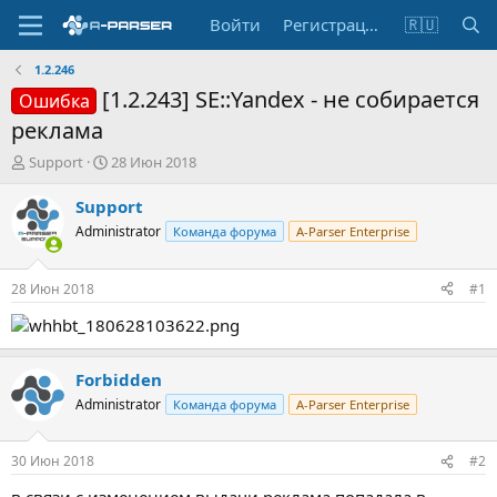
Войти
Регистрация
🇷🇺
1.2.246
[1.2.243] SE::Yandex - не собирается
Ошибка
реклама
А
Д
Support
28 Июн 2018
в
а
т
т
Support
о
а
Administrator
Команда форума
A-Parser Enterprise
р
н
т
а
е
ч
28 Июн 2018
#1
м
а
ы
л
а
Forbidden
Administrator
Команда форума
A-Parser Enterprise
30 Июн 2018
#2