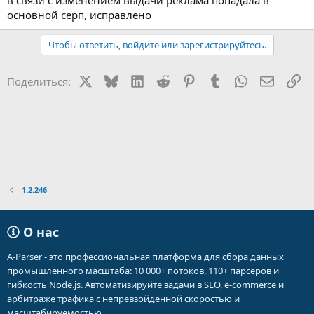
в связи с изменением выдачи реклама попадала в
основной серп, исправлено
Чтобы ответить, войдите или зарегистрируйтесь.
X
Bluesky
LinkedIn
Reddit
Pinterest
Tumblr
WhatsApp
Электр
Сс
Поделиться:
1.2.246
О нас
A-Parser - это профессиональная платформа для сбора данных
промышленного масштаба: 10 000+ потоков, 110+ парсеров и
гибкость Node.js. Автоматизируйте задачи в SEO, e-commerce и
арбитраже трафика с непревзойденной скоростью и
масштабируемостью