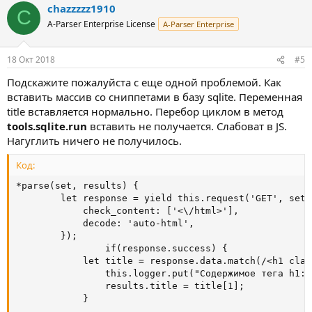
chazzzzz1910
к
C
ц
A-Parser Enterprise License
A-Parser Enterprise
и
и
:
18 Окт 2018
#5
Подскажите пожалуйста с еще одной проблемой. Как
вставить массив со сниппетами в базу sqlite. Переменная
title вставляется нормально. Перебор циклом в метод
tools.sqlite.run
вставить не получается. Слабоват в JS.
Нагуглить ничего не получилось.
Код:
*parse(set, results) {

        let response = yield this.request('GET', set.
            check_content: ['<\/html>'],

            decode: 'auto-html',

        });

                if(response.success) {

            let title = response.data.match(/<h1 clas
                this.logger.put("Содержимое тега h1: 
                results.title = title[1];

            }
