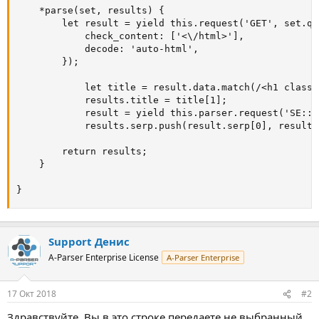
    *parse(set, results) {

        let result = yield this.request('GET', set.qu
            check_content: ['<\/html>'],

            decode: 'auto-html',

        });

            let title = result.data.match(/<h1 class=
            results.title = title[1];

            result = yield this.parser.request('SE::G
            results.serp.push(result.serp[0], result.
        return results;

    }

}
Support Денис
A-Parser Enterprise License
A-Parser Enterprise
17 Окт 2018
#2
Здравствуйте. Вы в это строке передаете не выбранный