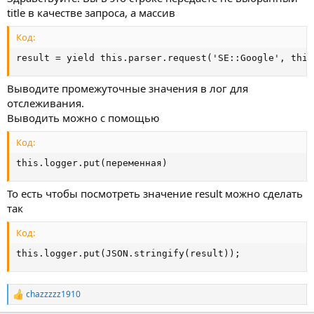
title в качестве запроса, а массив
Код:
result = yield this.parser.request('SE::Google', this
Выводите промежуточные значения в лог для
отслеживания.
Выводить можно с помощью
Код:
this.logger.put(переменная)
То есть чтобы посмотреть значение result можно сделать
так
Код:
this.logger.put(JSON.stringify(result));
chazzzzz1910
Р
е