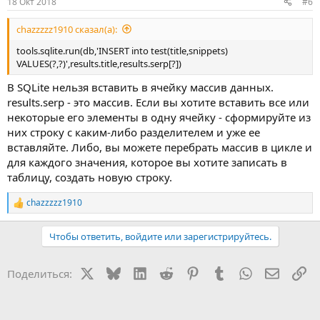
18 Окт 2018
#6
chazzzzz1910 сказал(а):
tools.sqlite.run(db,'INSERT into test(title,snippets)
VALUES(?,?)',results.title,results.serp[?])
В SQLite нельзя вставить в ячейку массив данных.
results.serp - это массив. Если вы хотите вставить все или
некоторые его элементы в одну ячейку - сформируйте из
них строку с каким-либо разделителем и уже ее
вставляйте. Либо, вы можете перебрать массив в цикле и
для каждого значения, которое вы хотите записать в
таблицу, создать новую строку.
chazzzzz1910
Р
е
а
Чтобы ответить, войдите или зарегистрируйтесь.
к
ц
и
X
Bluesky
LinkedIn
Reddit
Pinterest
Tumblr
WhatsApp
Электр
Сс
Поделиться:
и
: