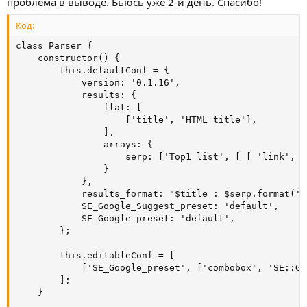
проблема в выводе. Бьюсь уже 2-й день. Спасибо!
Код:
class Parser {

    constructor() {

        this.defaultConf = {

            version: '0.1.16',

            results: {

                flat: [

                    ['title', 'HTML title'],

                ],

                arrays: {

                    serp: ['Top1 list', [ [ 'link', '
                }

            },

            results_format: "$title : $serp.format('$
            SE_Google_Suggest_preset: 'default',

            SE_Google_preset: 'default',

        };

        this.editableConf = [

            ['SE_Google_preset', ['combobox', 'SE::Go
        ];

    }
