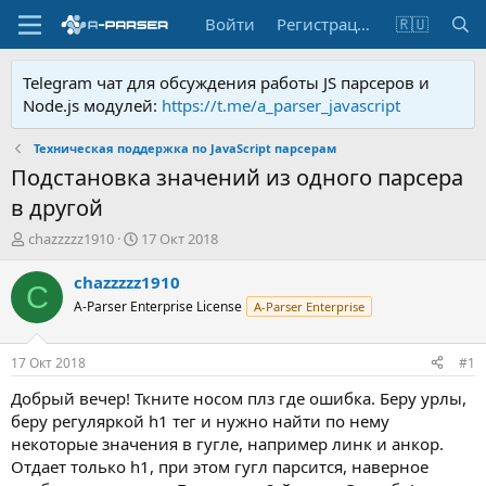
Войти
Регистрация
🇷🇺
Telegram чат для обсуждения работы JS парсеров и
Node.js модулей:
https://t.me/a_parser_javascript
Техническая поддержка по JavaScript парсерам
Подстановка значений из одного парсера
в другой
А
Д
chazzzzz1910
17 Окт 2018
в
а
т
т
chazzzzz1910
C
о
а
A-Parser Enterprise License
A-Parser Enterprise
р
н
т
а
е
ч
17 Окт 2018
#1
м
а
ы
л
Добрый вечер! Ткните носом плз где ошибка. Беру урлы,
а
беру регуляркой h1 тег и нужно найти по нему
некоторые значения в гугле, например линк и анкор.
Отдает только h1, при этом гугл парсится, наверное