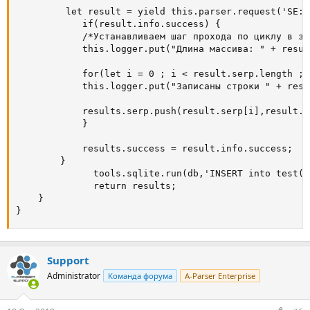
         let result = yield this.parser.request('SE::
            if(result.info.success) {

            /*Устанавливаем шаг прохода по циклу в за
            this.logger.put("Длина массива: " + resul
            for(let i = 0 ; i < result.serp.length ; i
            this.logger.put("Записаны строки " + resu
            results.serp.push(result.serp[i],result.s
            }

            results.success = result.info.success;

        }

              tools.sqlite.run(db,'INSERT into test(t
              return results;

    }

}
Support
Administrator
Команда форума
A-Parser Enterprise