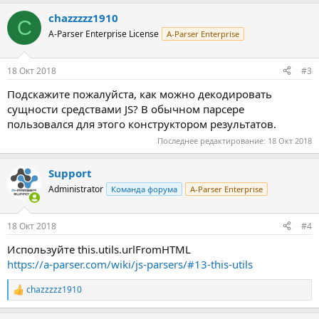
а
chazzzzz1910
к
C
ц
A-Parser Enterprise License
A-Parser Enterprise
и
и
:
18 Окт 2018
#3
Подскажите пожалуйста, как можно декодировать
сущности средствами JS? В обычном парсере
пользовался для этого конструктором результатов.
Последнее редактирование:
18 Окт 2018
Support
Administrator
Команда форума
A-Parser Enterprise
18 Окт 2018
#4
Используйте this.utils.urlFromHTML
https://a-parser.com/wiki/js-parsers/#13-this-utils
chazzzzz1910
Р
е
а