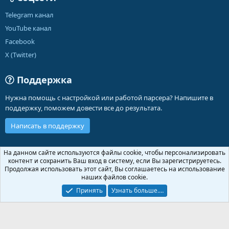
Telegram канал
YouTube канал
Facebook
X (Twitter)
Поддержка
Нужна помощь с настройкой или работой парсера? Напишите в
поддержку, поможем довести все до результата.
Написать в поддержку
Russian (RU)
На данном сайте используются файлы cookie, чтобы персонализировать
контент и сохранить Ваш вход в систему, если Вы зарегистрируетесь.
Обратная связь
Условия и правила
Продолжая использовать этот сайт, Вы соглашаетесь на использование
Политика конфиденциальности
Помощь
Главная
R
наших файлов cookie.
S
S
Принять
Узнать больше.…
®
Community platform by XenForo
© 2010-2026 XenForo Ltd.