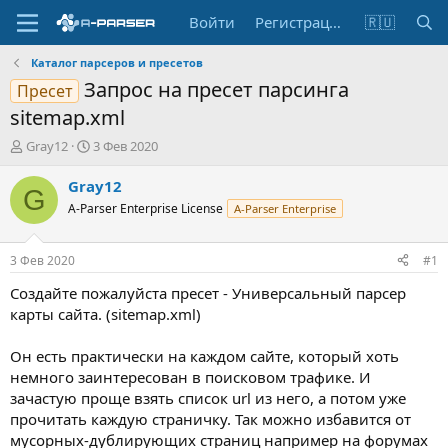
Войти
Регистрация
🇷🇺
Каталог парсеров и пресетов
Запрос на пресет парсинга
Пресет
sitemap.xml
А
Д
Gray12
3 Фев 2020
в
а
т
т
Gray12
G
о
а
A-Parser Enterprise License
A-Parser Enterprise
р
н
т
а
е
ч
3 Фев 2020
#1
м
а
ы
л
Создайте пожалуйста пресет - Универсальный парсер
а
карты сайта. (sitemap.xml)
Он есть практически на каждом сайте, который хоть
немного заинтересован в поисковом трафике. И
зачастую проще взять список url из него, а потом уже
прочитать каждую страничку. Так можно избавится от
мусорных-дублирующих страниц например на форумах