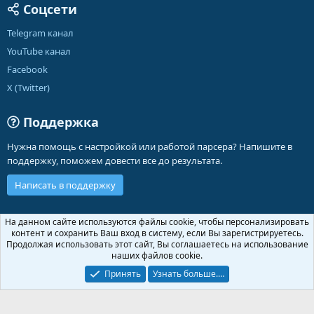
Соцсети
Telegram канал
YouTube канал
Facebook
X (Twitter)
Поддержка
Нужна помощь с настройкой или работой парсера? Напишите в
поддержку, поможем довести все до результата.
Написать в поддержку
Russian (RU)
На данном сайте используются файлы cookie, чтобы персонализировать
контент и сохранить Ваш вход в систему, если Вы зарегистрируетесь.
Обратная связь
Условия и правила
Продолжая использовать этот сайт, Вы соглашаетесь на использование
Политика конфиденциальности
Помощь
Главная
R
наших файлов cookie.
S
S
Принять
Узнать больше.…
®
Community platform by XenForo
© 2010-2026 XenForo Ltd.