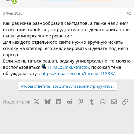
3 Фев 2020
#2
Как раз из-за разнообразия сайтмапов, а также наличия/
отсутствия robots.txt, затруднительно сделать описанное
выше универсальное решение.
Для каждого отдельного сайта нужно вручную искать
ссылку на sitemap, его анализировать и делать под него
парсер.
Если же пытаться решать задачу универсально, то можно
воспользоваться
HTML::LinkExtractor
, похожая тема
обсуждалась тут:
https://a-parser.com/threads/1333/
Чтобы ответить, войдите или зарегистрируйтесь.
X
Bluesky
LinkedIn
Reddit
Pinterest
Tumblr
WhatsApp
Электр
Сс
Поделиться: