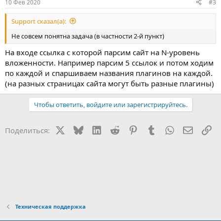
10 Фев 2020
#3
Support сказал(а):
Не совсем понятна задача (в частности 2-й пункт)
На входе ссылка с которой парсим сайт на N-уровень
вложенности. Например парсим 5 ссылок и потом ходим
по каждой и спаршиваем названия плагинов на каждой.
(на разных страницах сайта могут быть разные плагины)
Чтобы ответить, войдите или зарегистрируйтесь.
X
Bluesky
LinkedIn
Reddit
Pinterest
Tumblr
WhatsApp
Электр
Сс
Поделиться:
Техническая поддержка