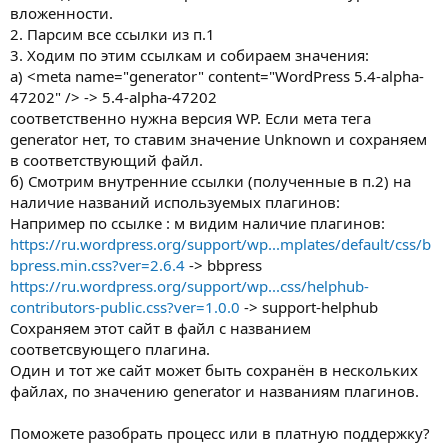
вложенности.
2. Парсим все ссылки из п.1
3. Ходим по этим ссылкам и собираем значения:
а) <meta name="generator" content="WordPress 5.4-alpha-
47202" /> -> 5.4-alpha-47202
соответственно нужна версия WP. Если мета тега
generator нет, то ставим значение Unknown и сохраняем
в соответствующий файл.
б) Смотрим внутренние ссылки (полученные в п.2) на
наличие названий используемых плагинов:
Например по ссылке : м видим наличие плагинов:
https://ru.wordpress.org/support/wp...mplates/default/css/b
bpress.min.css?ver=2.6.4
-> bbpress
https://ru.wordpress.org/support/wp...css/helphub-
contributors-public.css?ver=1.0.0
-> support-helphub
Сохраняем этот сайт в файл с названием
соответсвующего плагина.
Один и тот же сайт может быть сохранён в нескольких
файлах, по значению generator и названиям плагинов.
Поможете разобрать процесс или в платную поддержку?