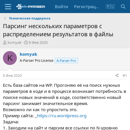
Войти
Регистрация
🇷🇺
Техническая поддержка
Парсинг нескольких параметров с
распределением результатов в файлы
А
Д
komyak
8 Фев 2020
в
а
т
т
komyak
K
о
а
A-Parser Pro License
A-Parser Pro
р
н
т
а
е
ч
8 Фев 2020
#1
м
а
ы
л
Есть база сайтов на WP. Прогоняю её на поиск нужных
а
параметров в коде и в процессе возникает потребность в
поиске новых значений в коде, соответственно новый
парсинг занимает значительное время.
Возможно ли как то упростить это.
Пример сайта: _
https://ru.wordpress.org
Задача:
1. Заходим на сайт и парсим все ссылки по N-уровню