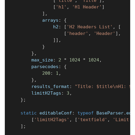
[
'title'
,
'Title'
]
,
[
'h1'
,
'H1 Header'
]
]
,
            arrays
:
{
                h2
:
[
'H2 Headers List'
,
[
[
'header'
,
'Header'
]
,
]
]
,
}
}
,
        max_size
:
2
*
1024
*
1024
,
        parsecodes
:
{
200
:
1
,
}
,
        results_format
:
"Title: $title\nH1: $h
        limitH2Tags
:
3
,
}
;
static
 editableConf
:
typeof
 BaseParser
.
edi
[
'limitH2Tags'
,
[
'textfield'
,
'Limit H
]
;