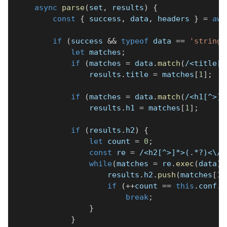
async
parse
(
set
,
 results
)
{
const
{
 success
,
 data
,
 headers 
}
=
awa
if
(
success 
&&
typeof
 data 
==
'string'
let
 matches
;
if
(
matches 
=
 data
.
match
(
/
<title[^
                results
.
title 
=
 matches
[
1
]
;
if
(
matches 
=
 data
.
match
(
/
<h1[^>]*
                results
.
h1 
=
 matches
[
1
]
;
if
(
results
.
h2
)
{
let
 count 
=
0
;
const
 re 
=
/
<h2[^>]*>(.*?)<\/h
while
(
matches 
=
 re
.
exec
(
data
)
)
                    results
.
h2
.
push
(
matches
[
1
]
if
(
++
count 
==
this
.
conf
.
l
break
;
}
}