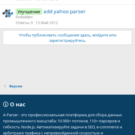
add yahoo parser
Улучшение
Forbidden
Ответы
0
13 Май 2012
Чтобы публиковать сообщения здесь, войдите или
зарегистрируйтесь.
Версии
О нас
A-Parser - это профессиональная платформа для сбора данных
промышленного масштаба: 10 000+ потоков, 110+ парсеров и
гибкость Node.js. Автоматизируйте задачи в SEO, e-commerce и
арбитраже трафика с непревзойденной скоростью и