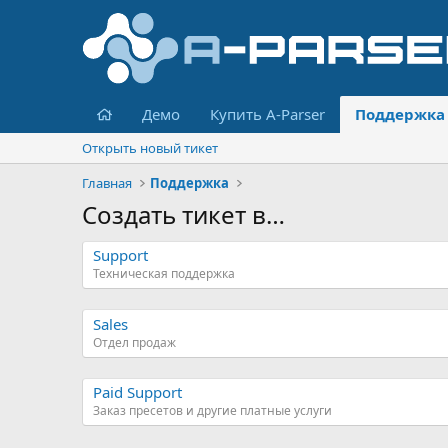
Главная
Демо
Купить A-Parser
Поддержка
Открыть новый тикет
Главная
Поддержка
Создать тикет в…
Support
Техническая поддержка
Sales
Отдел продаж
Paid Support
Заказ пресетов и другие платные услуги