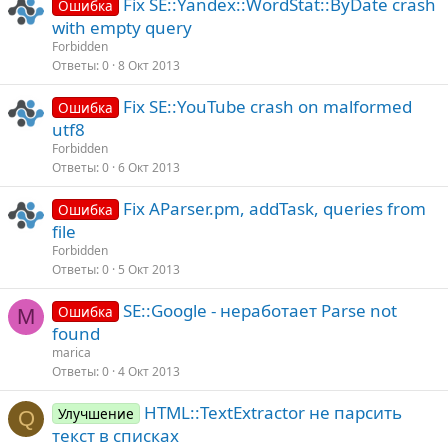
Fix SE::Yandex::WordStat::ByDate crash
Ошибка
with empty query
Forbidden
Ответы
0
8 Окт 2013
Fix SE::YouTube crash on malformed
Ошибка
utf8
Forbidden
Ответы
0
6 Окт 2013
Fix AParser.pm, addTask, queries from
Ошибка
file
Forbidden
Ответы
0
5 Окт 2013
SE::Google - неработает Parse not
Ошибка
M
found
marica
Ответы
0
4 Окт 2013
HTML::TextExtractor не парсить
Улучшение
Q
текст в списках