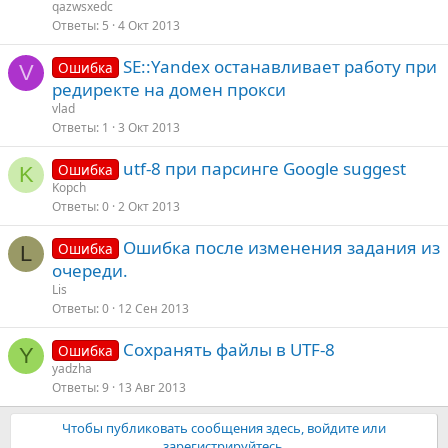
qazwsxedc
Ответы
5
4 Окт 2013
SE::Yandex останавливает работу при
Ошибка
V
редиректе на домен прокси
vlad
Ответы
1
3 Окт 2013
utf-8 при парсинге Google suggest
Ошибка
K
Kopch
Ответы
0
2 Окт 2013
Ошибка после изменения задания из
Ошибка
L
очереди.
Lis
Ответы
0
12 Сен 2013
Сохранять файлы в UTF-8
Ошибка
Y
yadzha
Ответы
9
13 Авг 2013
Чтобы публиковать сообщения здесь, войдите или
зарегистрируйтесь.