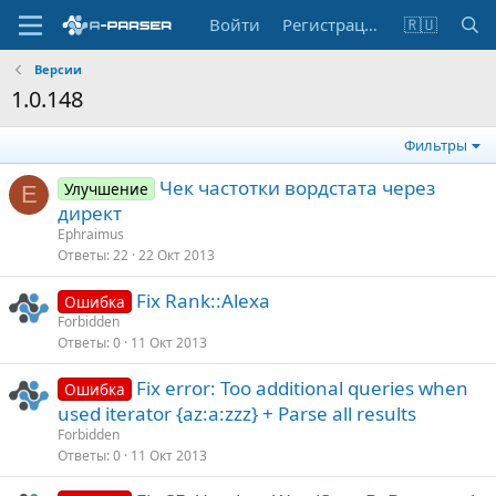
Войти
Регистрация
🇷🇺
Версии
1.0.148
Фильтры
Чек частотки вордстата через
Улучшение
E
директ
Ephraimus
Ответы
22
22 Окт 2013
Fix Rank::Alexa
Ошибка
Forbidden
Ответы
0
11 Окт 2013
Fix error: Too additional queries when
Ошибка
used iterator {az:a:zzz} + Parse all results
Forbidden
Ответы
0
11 Окт 2013