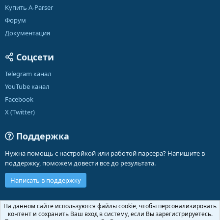
Купить A-Parser
Форум
Документация
Соцсети
Telegram канал
YouTube канал
Facebook
X (Twitter)
Поддержка
Нужна помощь с настройкой или работой парсера? Напишите в
поддержку, поможем довести все до результата.
Написать в поддержку
Russian (RU)
На данном сайте используются файлы cookie, чтобы персонализировать
контент и сохранить Ваш вход в систему, если Вы зарегистрируетесь.
Обратная связь
Условия и правила