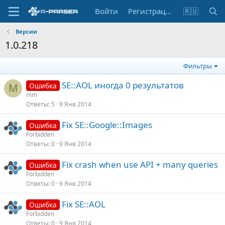
Войти
Регистрация
🇷🇺
Версии
1.0.218
Фильтры
SE::AOL иногда 0 результатов
Ошибка
M
mm
Ответы
5
9 Янв 2014
Fix SE::Google::Images
Ошибка
Forbidden
Ответы
0
9 Янв 2014
Fix crash when use API + many queries
Ошибка
Forbidden
Ответы
0
9 Янв 2014
Fix SE::AOL
Ошибка
Forbidden
Ответы
0
9 Янв 2014