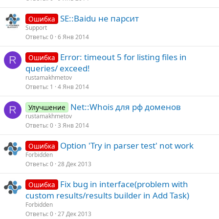
SE::Baidu не парсит
Ошибка
Support
Ответы
0
6 Янв 2014
Error: timeout 5 for listing files in
Ошибка
R
queries/ exceed!
rustamakhmetov
Ответы
1
4 Янв 2014
Net::Whois для рф доменов
Улучшение
R
rustamakhmetov
Ответы
0
3 Янв 2014
Option 'Try in parser test' not work
Ошибка
Forbidden
Ответы
0
28 Дек 2013
Fix bug in interface(problem with
Ошибка
custom results/results builder in Add Task)
Forbidden
Ответы
0
27 Дек 2013