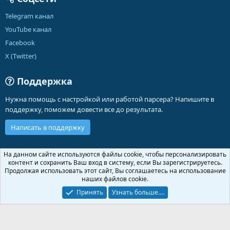
Telegram канал
YouTube канал
Facebook
X (Twitter)
Поддержка
Нужна помощь с настройкой или работой парсера? Напишите в
поддержку, поможем довести все до результата.
Написать в поддержку
Russian (RU)
На данном сайте используются файлы cookie, чтобы персонализировать
контент и сохранить Ваш вход в систему, если Вы зарегистрируетесь.
Обратная связь
Условия и правила
Продолжая использовать этот сайт, Вы соглашаетесь на использование
Политика конфиденциальности
Помощь
Главная
R
наших файлов cookie.
S
S
Принять
Узнать больше.…
®
Community platform by XenForo
© 2010-2026 XenForo Ltd.