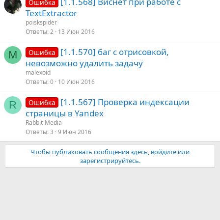
[1.1.568] Виснет при работе с
Ошибка
TextExtractor
poiskspider
Ответы
2
13 Июн 2016
[1.1.570] баг с отрисовкой,
Ошибка
M
невозможно удалить задачу
malexoid
Ответы
0
10 Июн 2016
[1.1.567] Проверка индексации
Ошибка
R
страницы в Yandex
Rabbit-Media
Ответы
3
9 Июн 2016
Чтобы публиковать сообщения здесь, войдите или
зарегистрируйтесь.