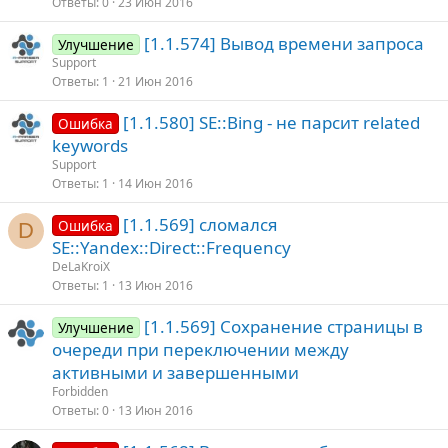
Ответы
0
23 Июн 2016
[1.1.574] Вывод времени запроса
Улучшение
Support
Ответы
1
21 Июн 2016
[1.1.580] SE::Bing - не парсит related
Ошибка
keywords
Support
Ответы
1
14 Июн 2016
[1.1.569] сломался
Ошибка
D
SE::Yandex::Direct::Frequency
DeLaKroiX
Ответы
1
13 Июн 2016
[1.1.569] Сохранение страницы в
Улучшение
очереди при переключении между
активными и завершенными
Forbidden
Ответы
0
13 Июн 2016