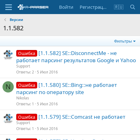
Войти
Регистрация
🇷🇺
Версии
1.1.582
Фильтры
[1.1.582] SE::DisconnectMe - не
Ошибка
работает парсинг результатов Google и Yahoo
Support
Ответы
2
5 Июл 2016
[1.1.580] SE::Bing::не работает
Ошибка
N
парсинг по оператору site
Nikolas
Ответы
1
5 Июл 2016
[1.1.579] SE::Comcast не работает
Ошибка
Support
Ответы
1
5 Июл 2016