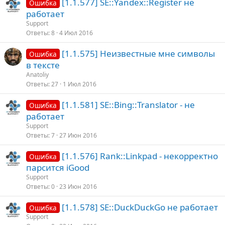
[1.1.577] SE::Yandex::Register не
Ошибка
работает
Support
Ответы
8
4 Июл 2016
[1.1.575] Неизвестные мне символы
Ошибка
в тексте
Anatoliy
Ответы
27
1 Июл 2016
[1.1.581] SE::Bing::Translator - не
Ошибка
работает
Support
Ответы
7
27 Июн 2016
[1.1.576] Rank::Linkpad - некорректно
Ошибка
парсится iGood
Support
Ответы
0
23 Июн 2016
[1.1.578] SE::DuckDuckGo не работает
Ошибка
Support