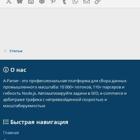
X
Bluesky
LinkedIn
Reddit
Pinterest
Tumblr
WhatsApp
Электронная почта
Ссылка
Статьи
О нас
A-Parser - это профессиональная платформа для сбора данных
промышленного масштаба: 10 000+ потоков, 110+ парсеров и
гибкость Node.js. Автоматизируйте задачи в SEO, e-commerce и
арбитраже трафика с непревзойденной скоростью и
масштабируемостью
Быстрая навигация
Главная