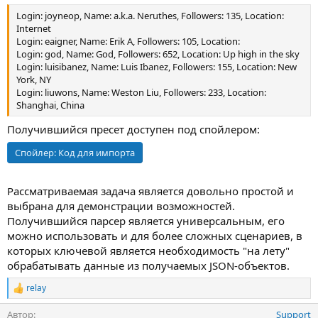
Login: joyneop, Name: a.k.a. Neruthes, Followers: 135, Location:
Internet
Login: eaigner, Name: Erik A, Followers: 105, Location:
Login: god, Name: God, Followers: 652, Location: Up high in the sky
Login: luisibanez, Name: Luis Ibanez, Followers: 155, Location: New
York, NY
Login: liuwons, Name: Weston Liu, Followers: 233, Location:
Shanghai, China
Получившийся пресет доступен под спойлером:
Спойлер:
Код для импорта
Рассматриваемая задача является довольно простой и
выбрана для демонстрации возможностей.
Получившийся парсер является универсальным, его
можно использовать и для более сложных сценариев, в
которых ключевой является необходимость "на лету"
обрабатывать данные из получаемых JSON-объектов.
relay
Р
е
Автор
Support
а