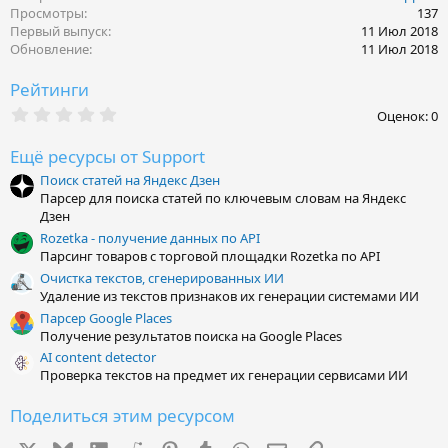
к
Просмотры
137
ц
Первый выпуск
11 Июл 2018
и
Обновление
11 Июл 2018
и
:
Рейтинги
0
Оценок: 0
,
0
Ещё ресурсы от Support
0
з
Поиск статей на Яндекс Дзен
в
Парсер для поиска статей по ключевым словам на Яндекс
ё
з
Дзен
д
Rozetka - получение данных по API
Парсинг товаров с торговой площадки Rozetka по API
Очистка текстов, сгенерированных ИИ
Удаление из текстов признаков их генерации системами ИИ
Парсер Google Places
Получение результатов поиска на Google Places
AI content detector
Проверка текстов на предмет их генерации сервисами ИИ
Поделиться этим ресурсом