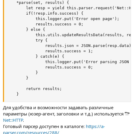
    *parse(set, results) {

        let resp = yield this.parser.request('Net::HT
        if(!resp.info.success) {

            this.logger.put('Error open page');

            results.success = 0;

        } else {

            this.utils.updateResultsData(results, res
            try {

                results.json = JSON.parse(resp.data);

                results.success = 1;

            } catch(e) {

                this.logger.put('Error parsing JSON r
                results.success = 0;

            }

        }

        return results;

    }
Для удобства и возможности задавать различные
параметры (юзер-агент, заголовки и т.д.) используется
Net::HTTP
.
Готовый парсер доступен в каталоге:
https://a-
parser.com/resources/288/