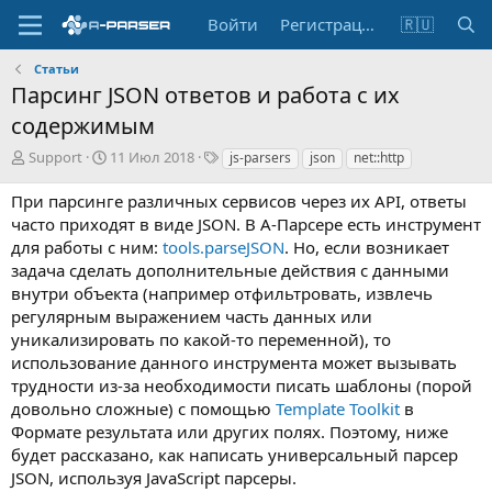
Войти
Регистрация
🇷🇺
Статьи
Парсинг JSON ответов и работа с их
содержимым
А
Д
Т
Support
11 Июл 2018
js-parsers
json
net::http
в
а
е
т
т
г
При парсинге различных сервисов через их API, ответы
о
а
и
часто приходят в виде JSON. В А-Парсере есть инструмент
р
с
для работы с ним:
tools.parseJSON
. Но, если возникает
о
задача сделать дополнительные действия с данными
з
внутри объекта (например отфильтровать, извлечь
д
а
регулярным выражением часть данных или
н
уникализировать по какой-то переменной), то
и
использование данного инструмента может вызывать
я
трудности из-за необходимости писать шаблоны (порой
довольно сложные) с помощью
Template Toolkit
в
Формате результата или других полях. Поэтому, ниже
будет рассказано, как написать универсальный парсер
JSON, используя JavaScript парсеры.