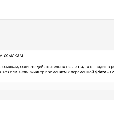
м ссылкам
ссылкам, если это действительно rss лента, то выводит в р
в
<rss
или
<?xml
. Фильтр применяем к переменной
$data - C