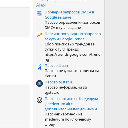
з
Alex
в
ё
Проверка запросов DMCA в
з
Google выдаче
д
Парсер определения запросов
DMCA в гугл выдаче
Парсинг популярных запросов
за сутки Google Trends
Сбор поисковых трендов за
сутки с Гугл Трендс
https://trends.google.com/trendi
ng
Парсер Циан
Парсер результатов поиска на
cian.ru
Парсер tgstat.ru
Парсер информации из
tgstat.ru
Парсер картинок с Шедеврум
(shedevrum.ai) с
дополнительными данными
Парсинг картинок из
shedevrum по ключевому
слову