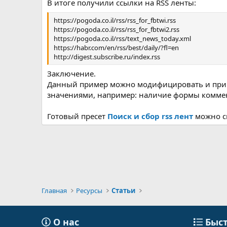
В итоге получили ссылки на RSS ленты:
https://pogoda.co.il/rss/rss_for_fbtwi.rss
https://pogoda.co.il/rss/rss_for_fbtwi2.rss
https://pogoda.co.il/rss/text_news_today.xml
https://habr.com/en/rss/best/daily/?fl=en
http://digest.subscribe.ru/index.rss
Заключение.
Данный пример можно модифицировать и приме
значениями, например: наличие формы коммен
Готовый пресет
Поиск и сбор rss лент
можно с
Главная
Ресурсы
Статьи
О нас
Быст