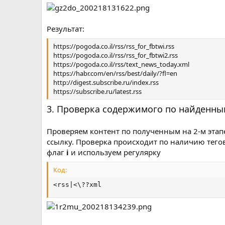
Результат:
https://pogoda.co.il/rss/rss_for_fbtwi.rss
https://pogoda.co.il/rss/rss_for_fbtwi2.rss
https://pogoda.co.il/rss/text_news_today.xml
https://habr.com/en/rss/best/daily/?fl=en
http://digest.subscribe.ru/index.rss
https://subscribe.ru/latest.rss
3. Проверка содержимого по найденны
Проверяем контент по полученным на 2-м этапе 
ссылку. Проверка происходит по наличию тего
флаг
i
и используем регулярку
Код:
<rss|<\??xml