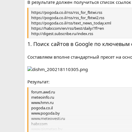
В результате должен получиться список ссылок
https://pogoda.co.il/rss/rss_for_fbtwi.rss
https://pogoda.co.il/rss/rss_for_fbtwi2.rss
https://pogoda.co.il/rss/text_news_today.xml
https://habr.com/en/rss/best/daily/?fl=en
http://digest.subscribe.ru/index.rss
1. Поиск сайтов в Google по ключевым
Составляем вполне стандартный пресет на осн
Результат:
forum.awd.ru
meteoinfo.ru
www.hmn.ru
pogoda.co.il
www.pogoda.by
www.meteovesti.ru
habr.com
www.gismeteo.by