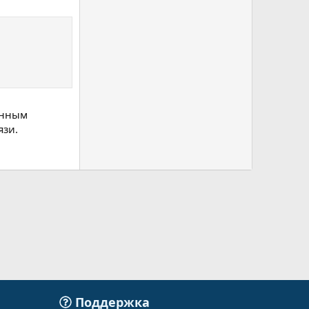
енным
язи.
Поддержка