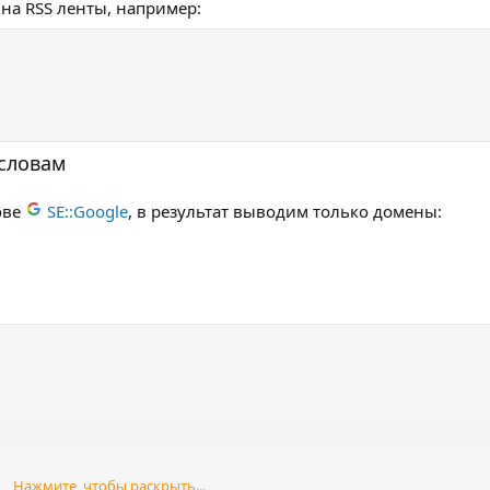
 на RSS ленты, например:
 словам
ове
SE::Google
, в результат выводим только домены:
Нажмите, чтобы раскрыть...