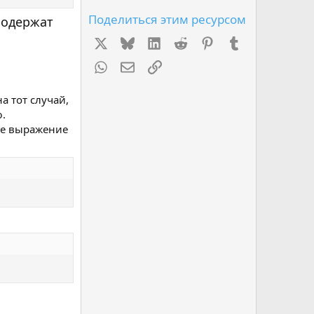
Поделиться этим ресурсом
содержат
X
Bluesky
LinkedIn
Reddit
Pinterest
Tumblr
WhatsApp
Электронная почта
Ссылка
а тот случай,
ю.
ое выражение