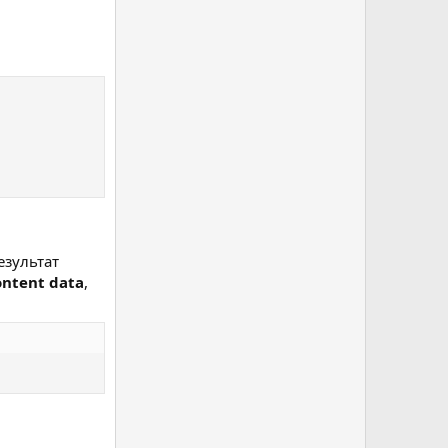
езультат
ontent data
,