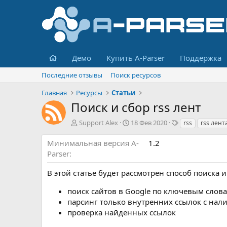
Главная
Демо
Купить A-Parser
Поддержка
Последние отзывы
Поиск ресурсов
Главная
Ресурсы
Статьи
Поиск и сбор rss лент
А
Д
Т
Support Alex
18 Фев 2020
rss
rss лент
в
а
е
т
т
г
Минимальная версия A-
1.2
о
а
и
Parser
р
с
о
В этой статье будет рассмотрен способ поиска и
з
д
поиск сайтов в Google по ключевым словам
а
парсинг только внутренних ссылок с нали
н
проверка найденных ссылок
и
я