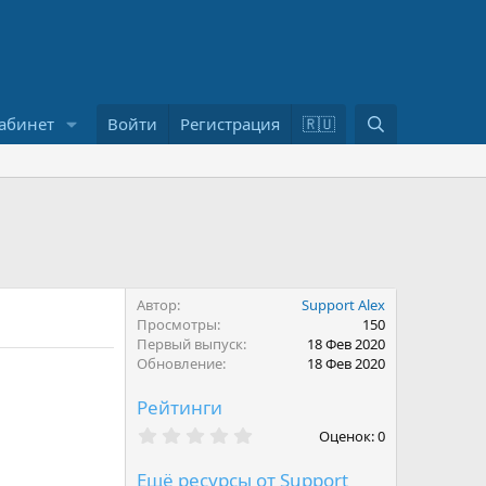
П
абинет
Войти
Регистрация
🇷🇺
о
и
с
к
Автор
Support Alex
Просмотры
150
Первый выпуск
18 Фев 2020
Обновление
18 Фев 2020
Рейтинги
0
Оценок: 0
,
0
Ещё ресурсы от Support
0