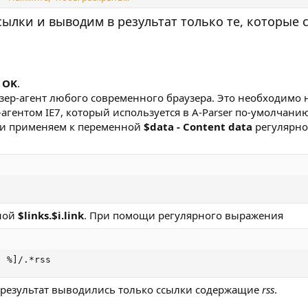
сылки и выводим в результат только те, которые 
 OK
.
ер-агент любого современного браузера. Это необходимо н
р-агентом IE7, который используется в A-Parser по-умолчани
и применяем к переменной
$data - Content data
регулярн
нной
$links.$i.link
. При помощи регулярного выражения
) %]/.*rss
 результат выводились только ссылки содержащие
rss
.