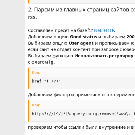
subscribe.ru
2. Парсим из главных страниц сайтов с
rss.
Составляем пресет на базе
Net::HTTP
.
Добавляем опцию
Good status
и выбираем
200
Выбираем опцию
User agent
и прописываем юз
если сайт не отдает контент при запросе с юзе
Выбираем функцию
Использовать регулярку
с флагом
ig
.
Код:
href="(.+?)"
Добавляем фильтр и применяем его к переме
Код:
https?://[^/]*[% query.orig.remove('www\.'
проверяем чтобы ссылки были внутренние и в