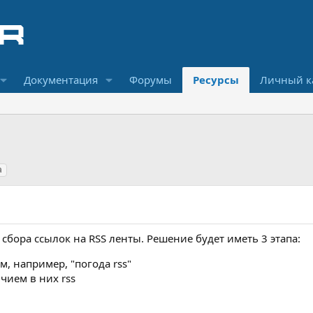
Документация
Форумы
Ресурсы
Личный к
а
 сбора ссылок на RSS ленты. Решение будет иметь 3 этапа:
, например, "погода rss"
чием в них rss