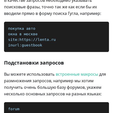
В качестве запросов необходимо указывать
поисковые фразы, точно так же как если бы их
вводили прямо в форму поиска Гугла, например:
покупка авто
окна в москве
site:https://lenta.ru
inurl:guestbook
Подстановки запросов
Вы можете использовать
встроенные макросы
для
размножения запросов, например мы хотим
получить очень большую базу форумов, укажем
несколько основных запросов на разных языках:
forum