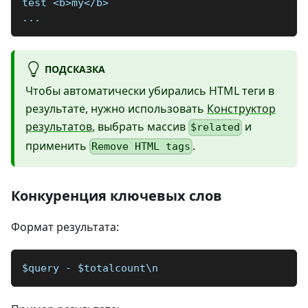
test <b>my</b>
...
ПОДСКАЗКА
Чтобы автоматически убирались HTML теги в
результате, нужно использовать
Конструктор
результатов
, выбрать массив
и
$related
применить
.
Remove HTML tags
Конкуренция ключевых слов
Формат результата:
$query - $totalcount\n