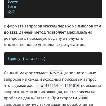
форум
foro
论坛
В формате запросов укажем перебор символов от
a
до zzzz
, данный метод позволяет максимально
ротировать поисковую выдачу и получать
множество новых уникальных результатов:
$query {az:a:zzzz}
Данный макрос создаст
дополнительных
475254
запросов на каждый исходный поисковый запрос,
что в сумме даст
поисковых
4 x 475254 = 1901016
запроса, цифра впечатляющая, но это совсем не
проблема для A-Parser'а. При скорости
2000
запросов в минуту такое задание обработается