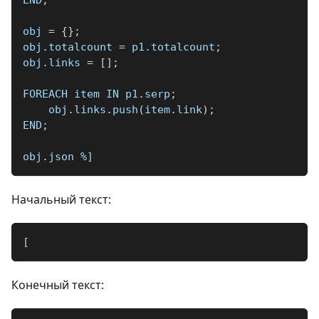
obj 
=
{
}
;
obj
.
totalcount 
=
 p1
.
totalcount
;
obj
.
links 
=
[
]
;
FOREACH item IN p1
.
serp
;
    obj
.
links
.
push
(
item
.
link
)
;
END
;
obj
.
json 
%]
Начальный текст:
[
Конечный текст: