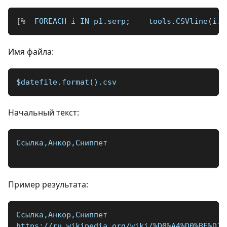
[
%
  FOREACH i IN p1
.
serp
;
    tools
.
CSVline
(
i
.
l
Имя файла:
$datefile.format().csv
Начальный текст:
Ссылка,Анкор,Сниппет
Пример результата:
Ссылка,Анкор,Сниппет
https://ru.wikipedia.org/wiki/%D0%A4%D0%BE%D1%