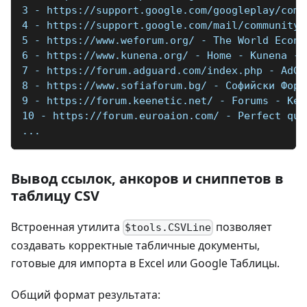
3 - https://support.google.com/googleplay/comm
4 - https://support.google.com/mail/community?
5 - https://www.weforum.org/ - The World Econo
6 - https://www.kunena.org/ - Home - Kunena - 
7 - https://forum.adguard.com/index.php - AdGu
8 - https://www.sofiaforum.bg/ - Софийски Фору
9 - https://forum.keenetic.net/ - Forums - Kee
10 - https://forum.euroaion.com/ - Perfect qua
...
Вывод ссылок, анкоров и сниппетов в
таблицу CSV
Встроенная утилита
позволяет
$tools.CSVLine
создавать корректные табличные документы,
готовые для импорта в Excel или Google Таблицы.
Общий формат результата: