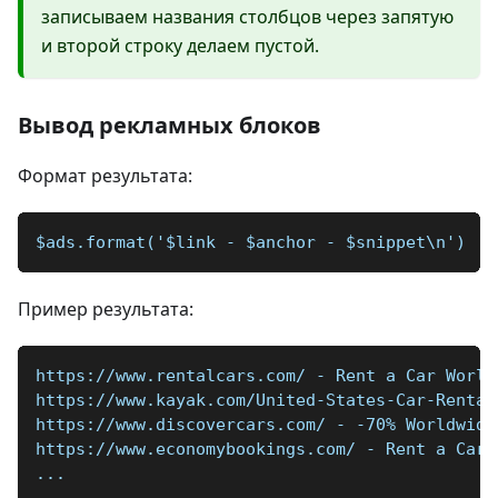
записываем названия столбцов через запятую
и второй строку делаем пустой.
Вывод рекламных блоков
Формат результата:
$ads.format('$link - $anchor - $snippet\n')
Пример результата:
https://www.rentalcars.com/ - Rent a Car World
https://www.kayak.com/United-States-Car-Rental
https://www.discovercars.com/ - -70% Worldwide
https://www.economybookings.com/ - Rent a Car 
...