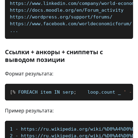
https://www.linkedin.com/company/world-economi
https://docs.moodle.org/en/Forum_activity
https://wordpress.org/support/forums/
https://www.facebook.com/worldeconomicforum/
...
Ссылки + анкоры + сниппеты с
выводом позиции
Формат результата:
[
%
 FOREACH item IN serp
;
    loop
.
count 
_
' - '
Пример результата:
1 - https://ru.wikipedia.org/wiki/%D0%A4%D0%BE
2 - https://ru.wikipedia.org/wiki/%D0%A4%D0%BE