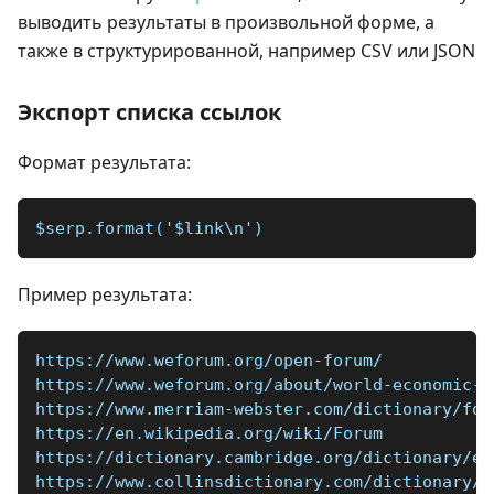
выводить результаты в произвольной форме, а
также в структурированной, например CSV или JSON
Экспорт списка ссылок
Формат результата:
$serp.format('$link\n')
Пример результата:
https://www.weforum.org/open-forum/
https://www.weforum.org/about/world-economic-f
https://www.merriam-webster.com/dictionary/for
https://en.wikipedia.org/wiki/Forum
https://dictionary.cambridge.org/dictionary/en
https://www.collinsdictionary.com/dictionary/e