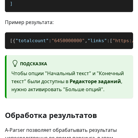
]
Пример результата:
[
{
"totalcount"
:
"6450000000"
,
"links"
:
[
"https://
ПОДСКАЗКА
Чтобы опции "Начальный текст" и "Конечный
текст" были доступны в
Редакторе заданий
,
нужно активировать "Больше опций".
Обработка результатов
A-Parser позволяет обрабатывать результаты
непосредственно во время парсинга, в этом