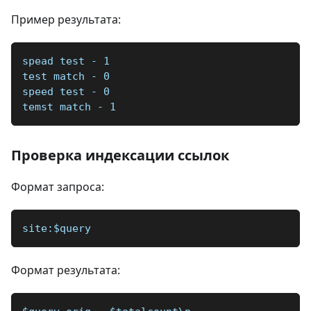
Пример результата:
spead test - 1
test match - 0
speed test - 0
temst match - 1
Проверка индексации ссылок
Формат запроса:
site:$query
Формат результата: