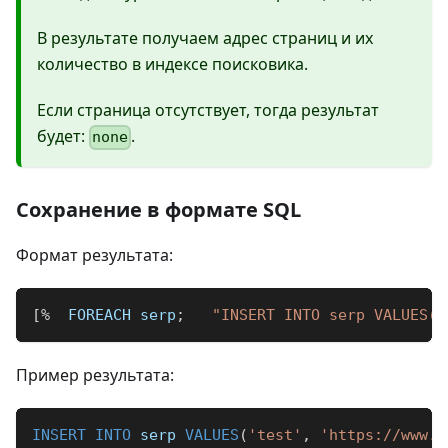
В результате получаем адрес страниц и их
количество в индексе поисковика.
Если страница отсутствует, тогда результат
будет:
.
none
Сохранение в формате SQL
Формат результата:
[
%
  FOREACH serp
;
"INSERT INTO serp VALUES('
Пример результата:
INSERT
INTO
 serp 
VALUES
(
'test'
,
'https://www.s