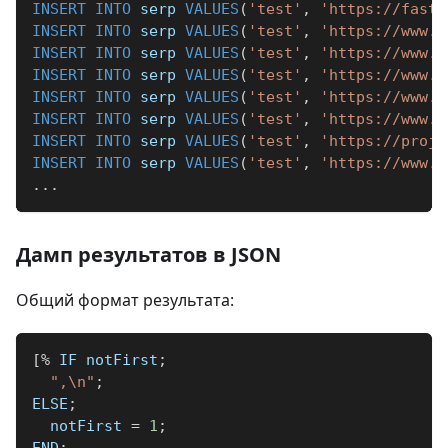
INSERT
INTO
 serp 
VALUES
(
'test'
,
'https://fast.
INSERT
INTO
 serp 
VALUES
(
'test'
,
'https://www.b
INSERT
INTO
 serp 
VALUES
(
'test'
,
'https://www.t
INSERT
INTO
 serp 
VALUES
(
'test'
,
'https://www.e
INSERT
INTO
 serp 
VALUES
(
'test'
,
'https://www.i
INSERT
INTO
 serp 
VALUES
(
'test'
,
'https://www.i
INSERT
INTO
 serp 
VALUES
(
'test'
,
'https://proje
INSERT
INTO
 serp 
VALUES
(
'test'
,
'https://www.g
.
.
.
Дамп результатов в JSON
Общий формат результата:
[
%
 IF notFirst
;
",\n"
;
ELSE
;
  notFirst 
=
1
;
END
;