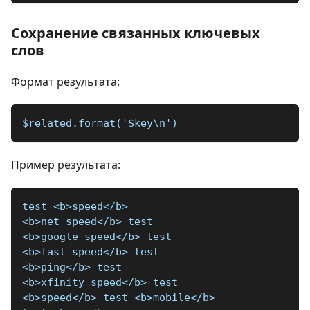
Сохранение связанных ключевых
слов
Формат результата:
$related.format('$key\n')
Пример результата:
test <b>speed</b>
<b>net speed</b> test
<b>google speed</b> test
<b>fast speed</b> test
<b>ping</b> test
<b>xfinity speed</b> test
<b>speed</b> test <b>mobile</b>