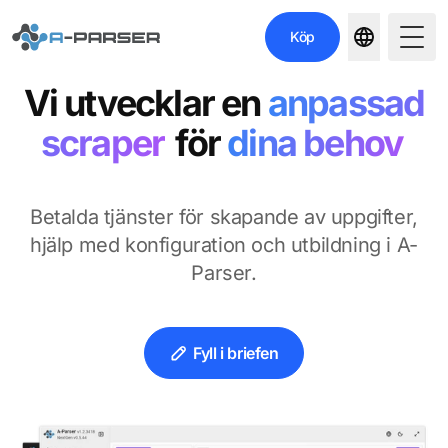
Köp
Togg
Vi utvecklar en
anpassad
scraper
för
dina behov
Betalda tjänster för skapande av uppgifter,
hjälp med konfiguration och utbildning i A-
Parser.
Fyll i briefen