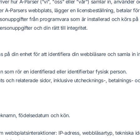
iver hur A-Parser ("vi", "oss" eller "vår") samlar in, använder 
 A-Parsers webbplats, lägger en licensbeställning, betalar för
rsonuppgifter från programvara som är installerad och körs på k
sonuppgifter och din rätt till integritet.
as på din enhet för att identifiera din webbläsare och samla in 
on som rör en identifierad eller identifierbar fysisk person.
s och relaterade sidor, inklusive utchecknings-, betalnings- o
meknamn, födelsedatum och kön.
m webbplatsinteraktioner: IP-adress, webbläsartyp, tekniska iden