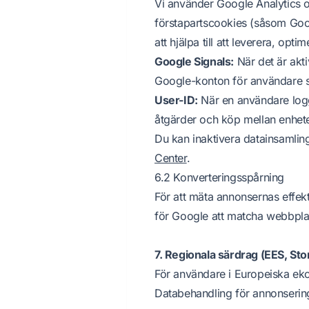
Vi använder Google Analytics o
förstapartscookies (såsom Goo
att hjälpa till att leverera, op
Google Signals:
När det är akti
Google-konton för användare s
User-ID:
När en användare loggar
åtgärder och köp mellan enheter
Du kan inaktivera datainsamlin
Center
.
6.2 Konverteringsspårning
För att mäta annonsernas effek
för Google att matcha webbplat
7. Regionala särdrag (EES, Sto
För användare i Europeiska ek
Databehandling för annonsering