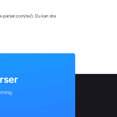
a-parser.com/sv/). Du kan dra
rser
tning.