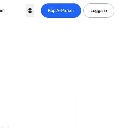
um
Köp
A-Parser
Logga in