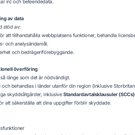
ar in) och beteendedata.
ing av data
d stöd av:
ör att tillhandahålla webbplatsens funktioner, behandla licensb
s- och analysändamål.
erhet och bedrägeriförebyggande.
tionell överföring
t så länge som det är nödvändigt.
ll och behandlas i länder utanför din region (inklusive Storbrit
iga skyddsåtgärder, inklusive
Standardavtalsklausuler (SCCs)
ör att säkerställa att dina uppgifter förblir skyddade.
sfunktioner