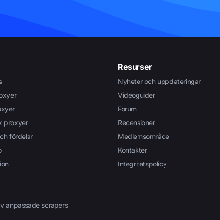
Resurser
s
Nyheter och uppdateringar
roxyer
Videoguider
oxyer
Forum
x proxyer
Recensioner
ch fördelar
Medlemsområde
o
Kontakter
ion
Integritetspolicy
av anpassade scrapers