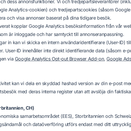
ch dess annonsfunktioner. Vi och tredjepartsleverantörer (ink
gle Analytics-cookien) och tredjepartscookies (såsom Google
timera och visa annonser baserat på dina tidigare besök.
verat kopplar Google Analytics besöksinformation från vår webb
om är inloggade och har samtyckt till annonseranpassning.
 in kan vi skicka en intern användaridentifierare (User-ID) til
. User-ID innehåller inte direkt identifierande data (såsom e-p
gen via
Google Analytics Opt-out Browser Add-on
,
Google Ads
tivitet kan vi dela en skyddad hashad version av din e-post me
sbesök med deras interna register utan att avslöja din faktisk
rbritannien, CH)
onomiska samarbetsområdet (EES), Storbritannien och Schwei
sändamål och dataöverföring utförs endast med ditt uttryckli