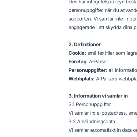
Den här integritetspolicyn beskr
personuppgifter när du använder
supporten. Vi samlar inte in pe
engagerade i att skydda dina per
2. Definitioner
Cookie
: små textfiler som lagr
Företag
: A-Parser.
Personuppgifter
: all informati
Webbplats
: A-Parsers webbplat
3. Information vi samlar in
3.1 Personuppgifter
Vi samlar in: e-postadress, s
3.2 Användningsdata
Vi samlar automatiskt in data o