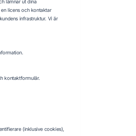
och lämnar ut dina
 en licens och kontaktar
undens infrastruktur. Vi är
information.
ch kontaktformulär.
tifierare (inklusive cookies),