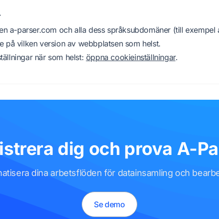
r
en a-parser.com och alla dess språksubdomäner (till exempel 
cke på vilken version av webbplatsen som helst.
ställningar när som helst:
öppna cookieinställningar
.
istrera dig och prova A-Pa
atisera dina arbetsflöden för datainsamling och bearbe
Se demo