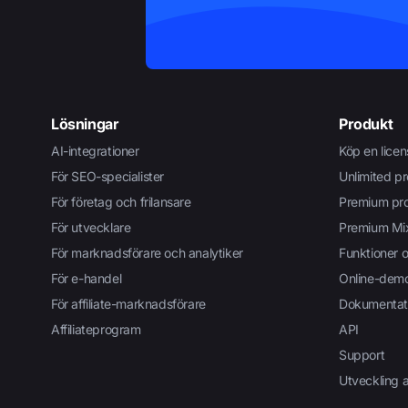
Lösningar
Produkt
AI-integrationer
Köp en licen
För SEO-specialister
Unlimited p
För företag och frilansare
Premium pr
För utvecklare
Premium Mi
För marknadsförare och analytiker
Funktioner o
För e-handel
Online-dem
För affiliate-marknadsförare
Dokumentat
Affiliateprogram
API
Support
Utveckling 