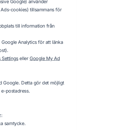
lusive Google) använder
 Ads-cookies) tillsammans för
plats till information från
l Google Analytics för att länka
ost).
 Settings
eller
Google My Ad
d Google. Detta gör det möjligt
a e-postadress.
z:
ga samtycke.