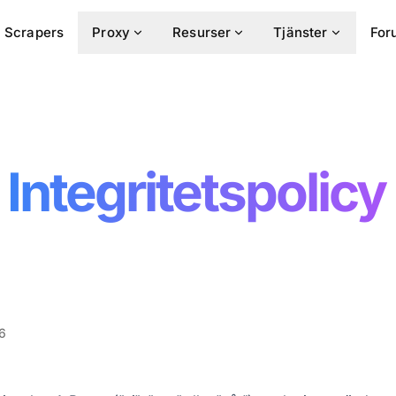
Scrapers
Proxy
Resurser
Tjänster
For
Integritetspolicy
26