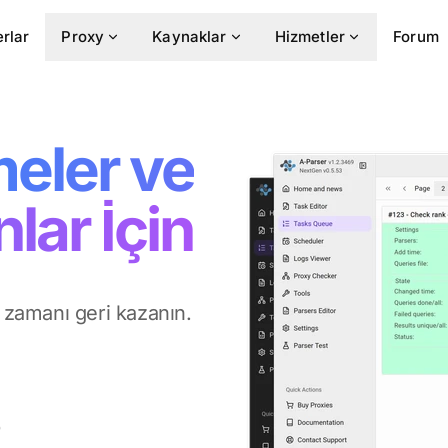
rlar
Proxy
Kaynaklar
Hizmetler
Forum
meler ve
lar İçin
z zamanı geri kazanın.
)