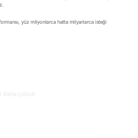
z.
ormansı, yüz milyonlarca hatta milyarlarca isteği
tler
ri daha çabuk