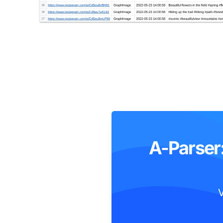
A-Parser
V