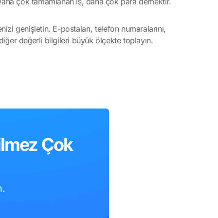
z. Daha çok tamamlanan iş, daha çok para demektir.
izi genişletin. E-postaları, telefon numaralarını,
iğer değerli bilgileri büyük ölçekte toplayın.
ilmez Çok
n.