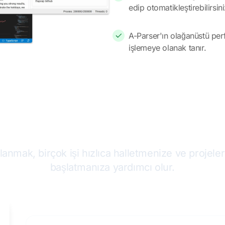
edip otomatikleştirebilirsini
A-Parser'ın olağanüstü perf
işlemeye olanak tanır.
arser Üzerine Kurulu Hizme
lanmak, birçok işi hızlıca halletmenize ve projele
başlatmanıza yardımcı olur.