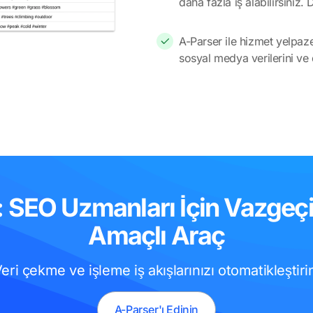
daha fazla iş alabilirsini
A-Parser ile hizmet yelpazen
sosyal medya verilerini ve d
: SEO Uzmanları İçin Vazgeç
Amaçlı Araç
eri çekme ve işleme iş akışlarınızı otomatikleştiri
A-Parser'ı Edinin