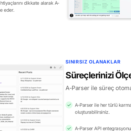
htiyaçlarını dikkate alarak A-
ze eder.
SINIRSIZ OLANAKLAR
Süreçlerinizi Ölç
A-Parser ile süreç otom
A-Parser ile her türlü karm
oluşturabilirsiniz.
A-Parser API entegrasyonun