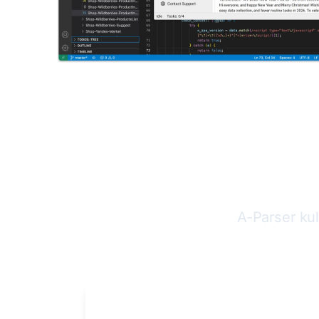
A-P
A-Parser kul
SpySERP