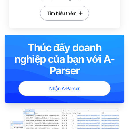
Tìm hiểu thêm
Thúc đẩy doanh
nghiệp của bạn với A-
Parser
Nhận A-Parser