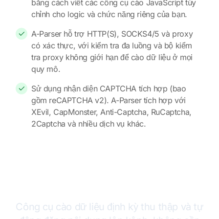
bằng cách viết các công cụ cào JavaScript tùy
chỉnh cho logic và chức năng riêng của bạn.
A-Parser hỗ trợ HTTP(S), SOCKS4/5 và proxy
có xác thực, với kiểm tra đa luồng và bộ kiểm
tra proxy không giới hạn để cào dữ liệu ở mọi
quy mô.
Sử dụng nhận diện CAPTCHA tích hợp (bao
gồm reCAPTCHA v2). A-Parser tích hợp với
XEvil, CapMonster, Anti-Captcha, RuCaptcha,
2Captcha và nhiều dịch vụ khác.
Cách dùng A-Parser để tạo và quản lý
kênh Telegram
Công cụ cào dữ liệu định kỳ thu thập và tự