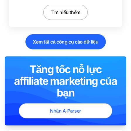
Tìm hiểu thêm
Xem tất cả công cụ cào dữ liệu
Tăng tốc nỗ lực
affiliate marketing của
bạn
Nhận A-Parser