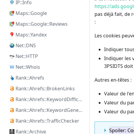
IP::Info
https://ads.goo
Maps::Google
pas déjà fait, de
:
Maps::Google::Reviews
Maps::Yandex
Les cookies peuv
Net::DNS
Indiquer tous
Net::HTTP
Indiquer les 
3PSIDTS doit 
Net::Whois
Rank::Ahrefs
Autres en-têtes :
Rank::Ahrefs::BrokenLinks
Valeur de l'e
Rank::Ahrefs::KeywordDifficulty
Valeur du p
Rank::Ahrefs::KeywordGenerator
Valeur du p
Rank::Ahrefs::TrafficChecker
Spoiler: C
Rank::Archive