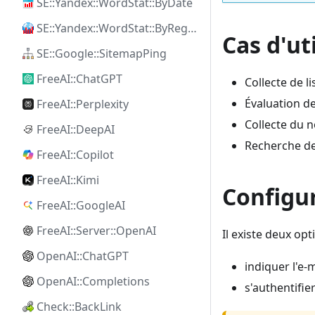
SE::Yandex::WordStat::ByDate
SE::Yandex::WordStat::ByRegion
Cas d'ut
SE::Google::SitemapPing
FreeAI::ChatGPT
Collecte de l
Évaluation d
FreeAI::Perplexity
Collecte du 
FreeAI::DeepAI
Recherche de
FreeAI::Copilot
FreeAI::Kimi
Configu
FreeAI::GoogleAI
FreeAI::Server::OpenAI
Il existe deux opt
OpenAI::ChatGPT
indiquer l'e
OpenAI::Completions
s'authentifie
Check::BackLink