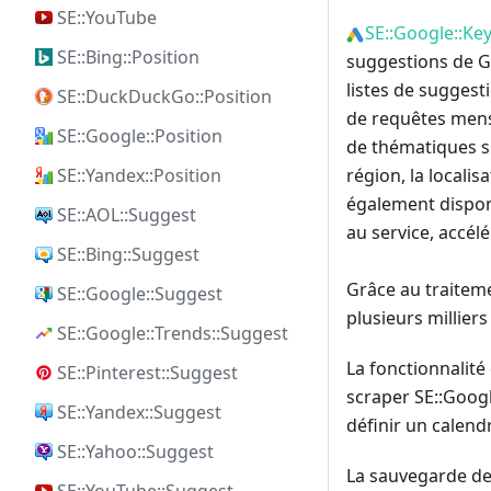
SE::YouTube
SE::Google::Ke
SE::Bing::Position
suggestions de G
listes de suggest
SE::DuckDuckGo::Position
de requêtes mens
SE::Google::Position
de thématiques si
SE::Yandex::Position
région, la locali
également dispon
SE::AOL::Suggest
au service, accél
SE::Bing::Suggest
Grâce au traiteme
SE::Google::Suggest
plusieurs millier
SE::Google::Trends::Suggest
La fonctionnalit
SE::Pinterest::Suggest
scraper SE::Googl
SE::Yandex::Suggest
définir un calendr
SE::Yahoo::Suggest
La sauvegarde des