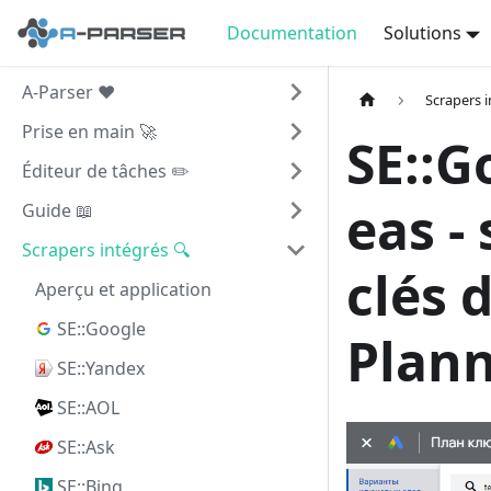
Documentation
Solutions
A-Parser ❤️
Scrapers i
Prise en main 🚀
SE::G
Éditeur de tâches ✏️
eas -
Guide 📖
Scrapers intégrés 🔍
clés 
Aperçu et application
SE::Google
Plan
SE::Yandex
SE::AOL
SE::Ask
SE::Bing