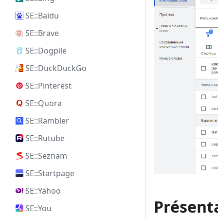
SE::Baidu
SE::Brave
SE::Dogpile
SE::DuckDuckGo
SE::Pinterest
SE::Quora
SE::Rambler
SE::Rutube
SE::Seznam
SE::Startpage
SE::Yahoo
Présent
SE::You