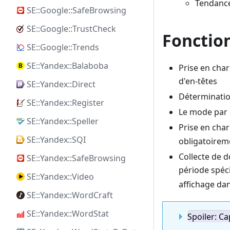
Tendance
SE::Google::SafeBrowsing
SE::Google::TrustCheck
Fonctio
SE::Google::Trends
SE::Yandex::Balaboba
Prise en char
d'en-têtes
SE::Yandex::Direct
Déterminatio
SE::Yandex::Register
Le mode par l
SE::Yandex::Speller
Prise en cha
SE::Yandex::SQI
obligatoirem
Collecte de 
SE::Yandex::SafeBrowsing
période spéci
SE::Yandex::Video
affichage dan
SE::Yandex::WordCraft
SE::Yandex::WordStat
Spoiler: C