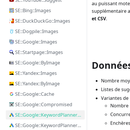
SE::YouTube::Suggest
au puissant mote
SE::Bing::Images
supplémentaire au
et CSV
.
SE::DuckDuckGo::Images
SE::Dogpile::Images
SE::Google::Images
SE::Startpage::Images
Données
SE::Google::ByImage
SE::Yandex::Images
Nombre moyen
SE::Yandex::ByImage
Listes de su
SE::Google::Cache
Variantes de
SE::Google::Compromised
Nombre 
Concurr
SE::Google::KeywordPlanner::Ideas
Enchères
SE::Google::KeywordPlanner::SearchVolume