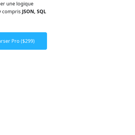
er une logique
 y compris
JSON, SQL
rser Pro ($299)