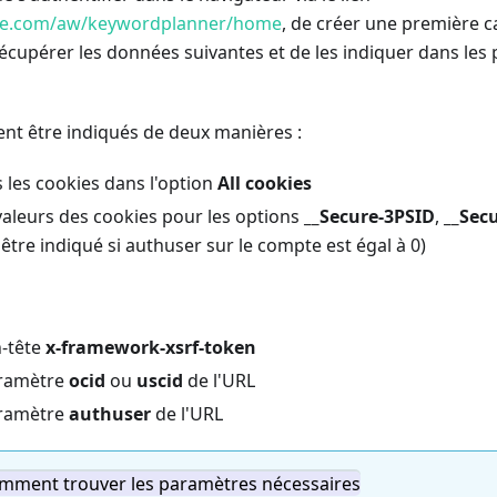
gle.com/aw/keywordplanner/home
, de créer une première c
 récupérer les données suivantes et de les indiquer dans le
ent être indiqués de deux manières :
 les cookies dans l'option
All cookies
valeurs des cookies pour les options
__Secure-3PSID
,
__Sec
être indiqué si authuser sur le compte est égal à 0)
n-tête
x-framework-xsrf-token
aramètre
ocid
ou
uscid
de l'URL
aramètre
authuser
de l'URL
omment trouver les paramètres nécessaires