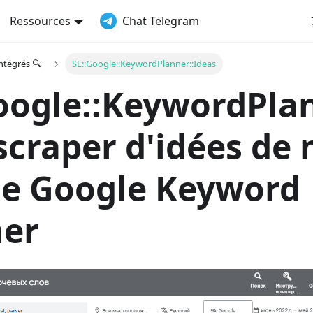
Ressources
Chat Telegram
ntégrés 🔍
SE::Google::KeywordPlanner::Ideas
oogle::KeywordPlan
 scraper d'idées de
de Google Keyword
ner