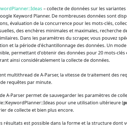
ywordPlanner::Ideas
– collecte de données sur les variantes 
oogle Keyword Planner. De nombreuses données sont dispon
ions, évaluation de la concurrence pour les mots-clés, col
uelles, des enchères minimales et maximales, recherche d
milaires. Dans les paramètres du scraper, vous pouvez spéci
sation et la période d'échantillonnage des données. Un mode 
ible, permettant d'obtenir des données pour 20 mots-clés 
érant ainsi considérablement la collecte de données.
nt multithread de A-Parser, la vitesse de traitement des re
s de requêtes par minute.
é de A-Parser permet de sauvegarder les paramètres de col
e::KeywordPlanner::Ideas pour une utilisation ultérieure (
p
ier de collecte et bien plus encore.
 résultats est possible dans la forme et la structure dont 