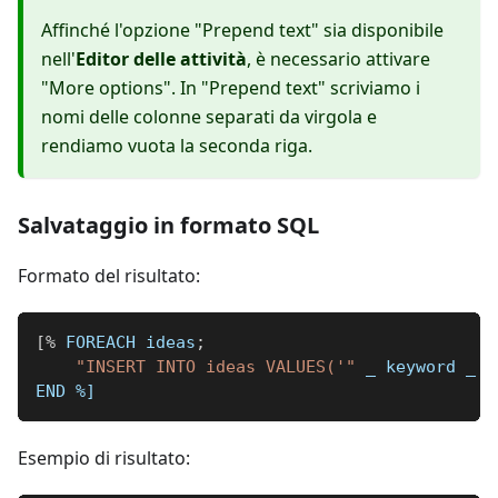
Affinché l'opzione "Prepend text" sia disponibile
nell'
Editor delle attività
, è necessario attivare
"More options". In "Prepend text" scriviamo i
nomi delle colonne separati da virgola e
rendiamo vuota la seconda riga.
Salvataggio in formato SQL
Formato del risultato:
[
%
 FOREACH ideas
;
"INSERT INTO ideas VALUES('"
_
 keyword 
_
"
END 
%]
Esempio di risultato: