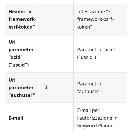
Header "x-
Intestazione "x-
framework-
framework-xsrf-
xsrf-token"
token"
Url
parameter
Parametro "ocid"
"ocid"
("uscid")
("uscid")
Url
Parametro
parameter
0
"authuser"
"authuser"
E-mail per
E-mail
l'autorizzazione in
Keyword Planner