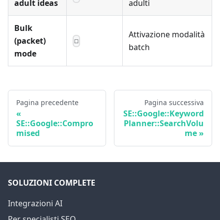
adult ideas
adulti
Bulk
Attivazione modalità
(packet)
☐
batch
mode
Pagina precedente
Pagina successiva
SE::Google::Keyword
SE::Google::Compro
Planner::SearchVolu
mised
me
SOLUZIONI COMPLETE
Integrazioni AI
Per specialisti SEO