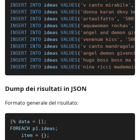
INSERT
INTO
 ideas 
VALUES
(
'v canto mirabile'
,
'
INSERT
INTO
 ideas 
VALUES
(
'donna karan dkny be 
INSERT
INTO
 ideas 
VALUES
(
'arteolfatto'
,
'500'
)
INSERT
INTO
 ideas 
VALUES
(
'aquawoman rochas'
,
'
INSERT
INTO
 ideas 
VALUES
(
'angel and demon give
INSERT
INTO
 ideas 
VALUES
(
'venenum kiss'
,
'500'
INSERT
INTO
 ideas 
VALUES
(
'v canto mandragola'
,
INSERT
INTO
 ideas 
VALUES
(
'angel demon givenchy
INSERT
INTO
 ideas 
VALUES
(
'hugo boss boss ma vi
INSERT
INTO
 ideas 
VALUES
(
'nina ricci mademoise
Dump dei risultati in JSON
Formato generale del risultato:
[
%
 data 
=
[
]
;
FOREACH p1
.
ideas
;
    item 
=
{
}
;