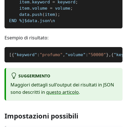
    item
.
keyword 
=
 keyword
;
    item
.
volume 
=
 volume
;
    data
.
push
(
item
)
;
END 
%]
$data
.
json
\
n
Esempio di risultato:
[
{
"keyword"
:
"profumo"
,
"volume"
:
"50000"
}
,
{
"keyw
SUGGERIMENTO
Maggiori dettagli sull'output dei risultati in JSON
sono descritti in
questo articolo
.
Impostazioni possibili