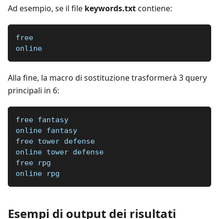
Ad esempio, se il file
keywords.txt
contiene:
free
online
Alla fine, la macro di sostituzione trasformerà 3 query
principali in 6:
free fantasy
online fantasy
free tower defense
online tower defense
free rpg
online rpg
Esempi di output dei risultati