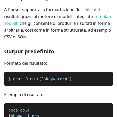
A-Parser supporta la formattazione flessibile dei
risultati grazie al motore di modelli integrato
Template
Toolkit
, che gli consente di produrre risultati in forma
arbitraria, così come in forma strutturata, ad esempio
CSV o JSON
Output predefinito
Formato del risultato:
$ideas.format('$keyword\n')
Esempio di risultato:
coca cola  
iphone 11 pro  