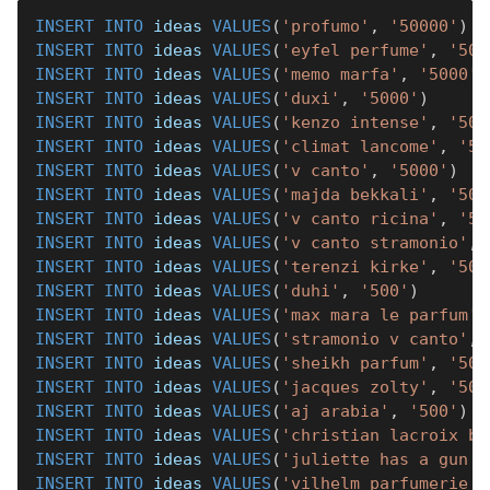
INSERT
INTO
 ideas 
VALUES
(
'profumo'
,
'50000'
)
INSERT
INTO
 ideas 
VALUES
(
'eyfel perfume'
,
'500
INSERT
INTO
 ideas 
VALUES
(
'memo marfa'
,
'5000'
)
INSERT
INTO
 ideas 
VALUES
(
'duxi'
,
'5000'
)
INSERT
INTO
 ideas 
VALUES
(
'kenzo intense'
,
'500
INSERT
INTO
 ideas 
VALUES
(
'climat lancome'
,
'50
INSERT
INTO
 ideas 
VALUES
(
'v canto'
,
'5000'
)
INSERT
INTO
 ideas 
VALUES
(
'majda bekkali'
,
'500
INSERT
INTO
 ideas 
VALUES
(
'v canto ricina'
,
'50
INSERT
INTO
 ideas 
VALUES
(
'v canto stramonio'
,
INSERT
INTO
 ideas 
VALUES
(
'terenzi kirke'
,
'500
INSERT
INTO
 ideas 
VALUES
(
'duhi'
,
'500'
)
INSERT
INTO
 ideas 
VALUES
(
'max mara le parfum'
,
INSERT
INTO
 ideas 
VALUES
(
'stramonio v canto'
,
INSERT
INTO
 ideas 
VALUES
(
'sheikh parfum'
,
'500
INSERT
INTO
 ideas 
VALUES
(
'jacques zolty'
,
'500
INSERT
INTO
 ideas 
VALUES
(
'aj arabia'
,
'500'
)
INSERT
INTO
 ideas 
VALUES
(
'christian lacroix ba
INSERT
INTO
 ideas 
VALUES
(
'juliette has a gun r
INSERT
INTO
 ideas 
VALUES
(
'vilhelm parfumerie m