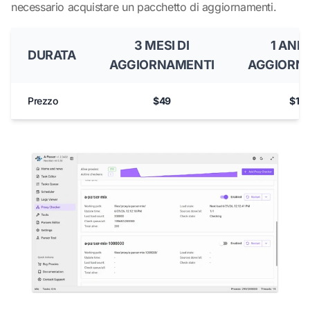
necessario acquistare un pacchetto di aggiornamenti.
3 MESI DI
1 ANN
DURATA
AGGIORNAMENTI
AGGIORN
Prezzo
$49
$14