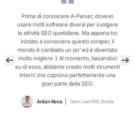
Prima di conoscere A-Parser, dovevo
usare molti software diversi per svolgere
le attività SEO quotidiane. Ma appena ho
iniziato a conoscere questo scraper, il
mondo è cambiato un po' ed è diventato
molto migliore :) Al momento, basandoci
su di esso, abbiamo creato molti strumenti
Previous
Nex
interni che coprono perfettamente una
Konstantin Ivanov
Membro Trustpilot
Taras
Project Manager,
gran parte della SEO.
Sasha Muzyka
Bogdan Topal
Vlad
Membro Trustpilot
Membro Trustpilot
Membro Trustpilot
SpySERP
Yurchyshyn
Gleb
Direttore generale, Promkaskad
Alexander
Specialista SEO,
LLC
Belich
Alexander
IndiSEO
Fondatore, ARSENKIN
Vezhnin
Wlad
Anton Reva
Membro Trustpilot
Team Lead SEO, Boosta
TOOLS
Arsenkin
Roman
Direttore generale,
optimism.ru
Klevtsov