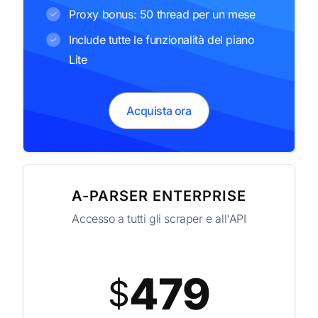
Proxy bonus: 50 thread per un mese
Include tutte le funzionalità del piano
Lite
Acquista ora
A-PARSER ENTERPRISE
Accesso a tutti gli scraper e all'API
479
$