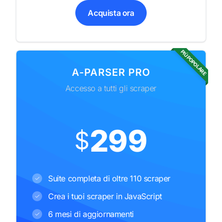
Acquista ora
PIÙ POPOLARE
A-PARSER PRO
Accesso a tutti gli scraper
299
$
Suite completa di oltre 110 scraper
Crea i tuoi scraper in JavaScript
6 mesi di aggiornamenti