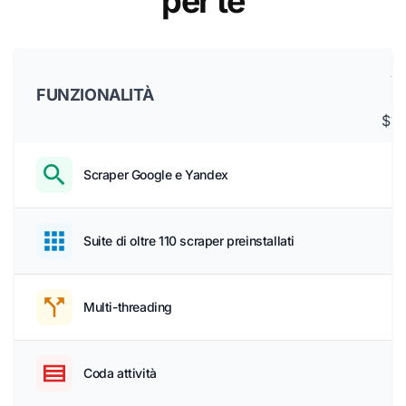
per te
A
FUNZIONALITÀ
$17
Scraper Google e Yandex
Suite di oltre 110 scraper preinstallati
Multi-threading
Coda attività