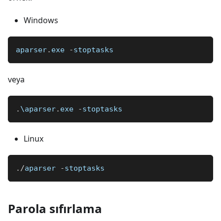
Windows
aparser
.
exe
-
stoptasks
veya
.
\aparser
.
exe
-
stoptasks
Linux
.
/
aparser 
-
stoptasks
Parola sıfırlama