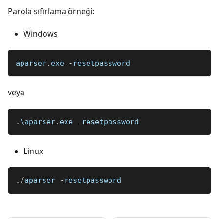
Parola sıfırlama örneği:
Windows
aparser
.
exe
-
resetpassword
veya
.
\aparser
.
exe
-
resetpassword
Linux
.
/
aparser 
-
resetpassword