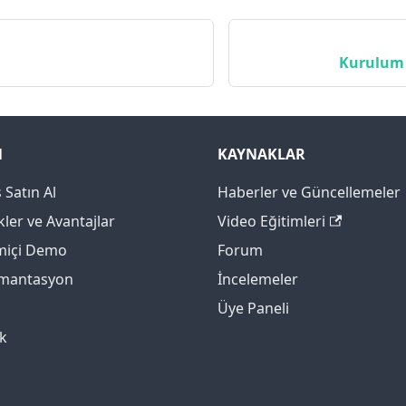
Kurulum 
N
KAYNAKLAR
 Satın Al
Haberler ve Güncellemeler
kler ve Avantajlar
Video Eğitimleri
miçi Demo
Forum
mantasyon
İncelemeler
Üye Paneli
k