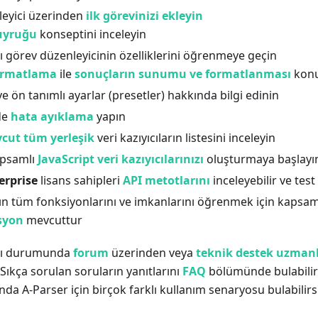
eyici üzerinden
ilk görevinizi ekleyin
uyruğu
konseptini inceleyin
 görev düzenleyicinin özelliklerini öğrenmeye geçin
ormatlama
ile
sonuçların sunumu ve formatlanması
konu
e ön tanımlı ayarlar (presetler) hakkında bilgi edinin
de
hata ayıklama
yapın
cut tüm yerleşik
veri kazıyıcıların listesini inceleyin
apsamlı
JavaScript veri kazıyıcılarınızı
oluşturmaya başlayı
erprise
lisans sahipleri
API metotlarını
inceleyebilir ve test
nın tüm fonksiyonlarını ve imkanlarını öğrenmek için kapsaml
syon
mevcuttur
ası durumunda
forum
üzerinden veya
teknik destek uzman
 Sıkça sorulan soruların yanıtlarını
FAQ
bölümünde bulabilir
nda A-Parser için birçok farklı kullanım senaryosu bulabilirsi