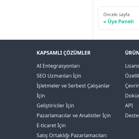
Önceki sayfa
Üye Paneli
KAPSAMLI ÇÖZÜMLER
ÜRÜ
AI Entegrasyonları
Lisans
SEO Uzmanları İçin
Özelli
İşletmeler ve Serbest Çalışanlar
Çevri
İçin
Dokü
Geliştiriciler İçin
API
Pazarlamacılar ve Analistler İçin
Deste
E-ticaret İçin
Satış Ortaklığı Pazarlamacıları