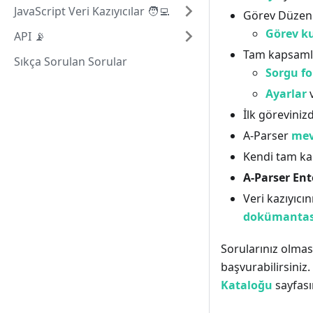
JavaScript Veri Kazıyıcılar 🧑‍💻
Görev Düzenl
Görev k
API 📡
Tam kapsamlı
Sıkça Sorulan Sorular
Sorgu f
Ayarlar
v
İlk göreviniz
A-Parser
mev
Kendi tam k
A-Parser Ent
Veri kazıyıcı
dokümanta
Sorularınız olm
başvurabilirsiniz.
Kataloğu
sayfası