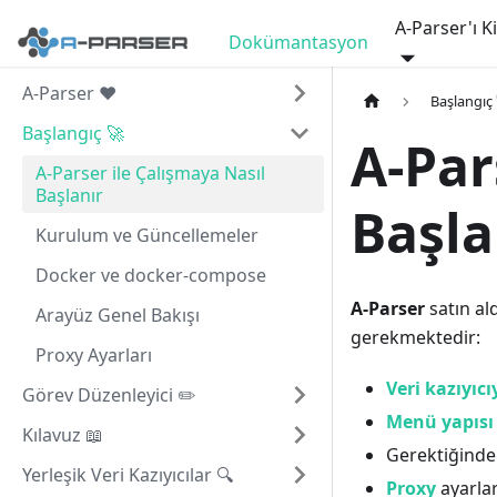
A-Parser'ı K
Dokümantasyon
A-Parser ❤️
Başlangıç
Başlangıç 🚀
A-Par
A-Parser ile Çalışmaya Nasıl
Başlanır
Başla
Kurulum ve Güncellemeler
Docker ve docker-compose
A-Parser
satın al
Arayüz Genel Bakışı
gerekmektedir:
Proxy Ayarları
Veri kazıyıc
Görev Düzenleyici ✏️
Menü yapısı
Kılavuz 📖
Gerektiğinde 
Yerleşik Veri Kazıyıcılar 🔍
Proxy
ayarlar