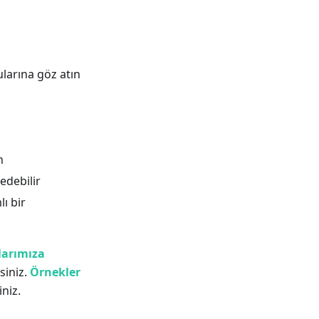
larına göz atın
n
 edebilir
ı bir
larımıza
siniz.
Örnekler
niz.