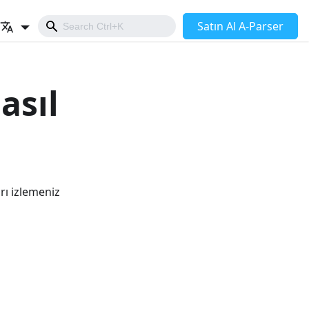
Satın Al A-Parser
asıl
rı izlemeniz