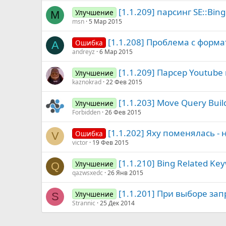
[1.1.209] парсинг SE::Bi
Улучшение
M
msn
5 Мар 2015
[1.1.208] Проблема с форм
Ошибка
A
andreyz
6 Мар 2015
[1.1.209] Парсер Youtube 
Улучшение
kaznokrad
22 Фев 2015
[1.1.203] Move Query Build
Улучшение
Forbidden
26 Фев 2015
[1.1.202] Яху поменялась - 
Ошибка
V
victor
19 Фев 2015
[1.1.210] Bing Related Ke
Улучшение
Q
qazwsxedc
26 Янв 2015
[1.1.201] При выборе зап
Улучшение
S
Strannic
25 Дек 2014