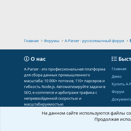
Главная
Форумы
A-Parser - русскоязычный форум
О нас
Быст
Главная
A-Parser - это профессиональная платформа
для сбора данных промышленного
Демо
масштаба: 10 000+ потоков, 110+ парсеров и
Купить A-P
гибкость Node.js. Автоматизируйте задачи в
Форум
SEO, e-commerce и арбитраже трафика с
непревзойденной скоростью и
Документ
масштабируемостью
На данном сайте используются файлы coo
Продолжая испол
Russian (RU)