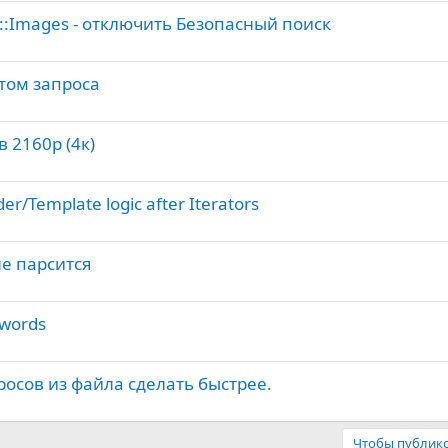
ng::Images - отключить Безопасный поиск
атом запроса
в 2160p (4к)
er/Template logic after Iterators
не парсится
ywords
росов из файла сделать быстрее.
Чтобы публико