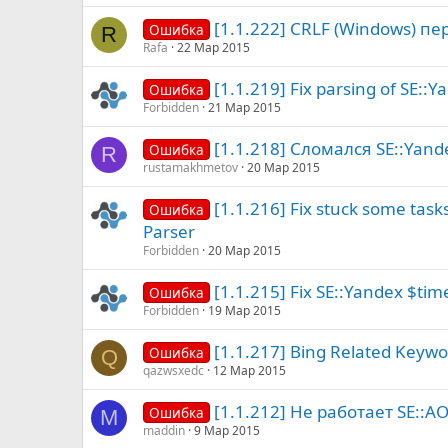
[1.1.222] CRLF (Windows) пе
Ошибка
R
Rafa
22 Мар 2015
[1.1.219] Fix parsing of SE::
Ошибка
Forbidden
21 Мар 2015
[1.1.218] Сломался SE::Yande
Ошибка
R
rustamakhmetov
20 Мар 2015
[1.1.216] Fix stuck some task
Ошибка
Parser
Forbidden
20 Мар 2015
[1.1.215] Fix SE::Yandex $tim
Ошибка
Forbidden
19 Мар 2015
[1.1.217] Bing Related Keywo
Ошибка
Q
qazwsxedc
12 Мар 2015
[1.1.212] Не работает SE::A
Ошибка
M
maddin
9 Мар 2015