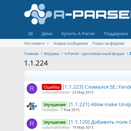
Главная
Демо
Купить A-Parser
Поддержка
Что нового
Новые сообщения
Поиск на форуме
Главная
Форумы
A-Parser - русскоязычный форум
1.1.224
[1.1.223] Сломался SE::Yand
Ошибка
R
rustamakhmetov
23 Мар 2015
[1.1.221] Allow make Uniqu
Улучшение
Forbidden
7 Янв 2015
[1.1.120] Добавить поле C
Улучшение
R
rustamakhmetov
19 Мар 2015