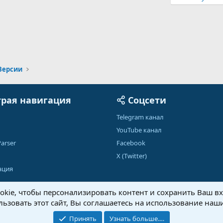
Версии
рая навигация
Соцсети
Telegram канал
YouTube канал
arser
Facebook
X (Twitter)
ация
kie, чтобы персонализировать контент и сохранить Ваш вхо
ьзовать этот сайт, Вы соглашаетесь на использование наши
Обратная связь
Условия и правила
Принять
Узнать больше.…
®
Community platform by XenForo
© 2010-2026 XenForo Ltd.