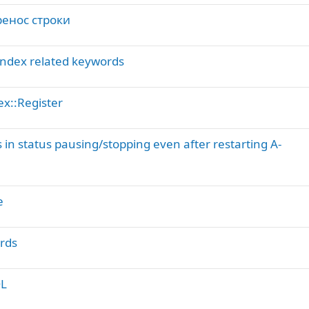
ренос строки
Yandex related keywords
x::Register
s in status pausing/stopping even after restarting A-
e
rds
OL