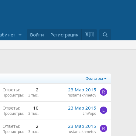
П
абинет
Войти
Регистрация
🇷🇺
о
и
с
к
Фильтры
Ответы
2
23 Мар 2015
R
Просмотры
3 тыс.
rustamakhmetov
Ответы
10
23 Мар 2015
L
Просмотры
3 тыс.
LmPopo
Ответы
2
23 Мар 2015
R
Просмотры
3 тыс.
rustamakhmetov