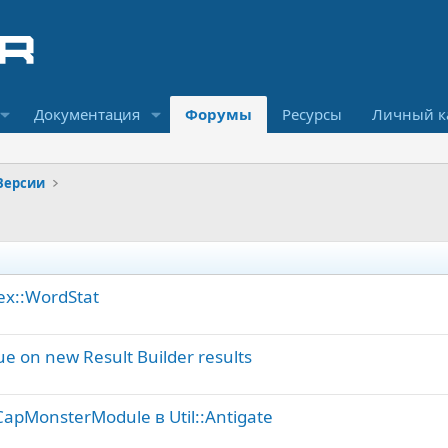
Документация
Форумы
Ресурсы
Личный к
Версии
ex::WordStat
e on new Result Builder results
apMonsterModule в Util::Antigate