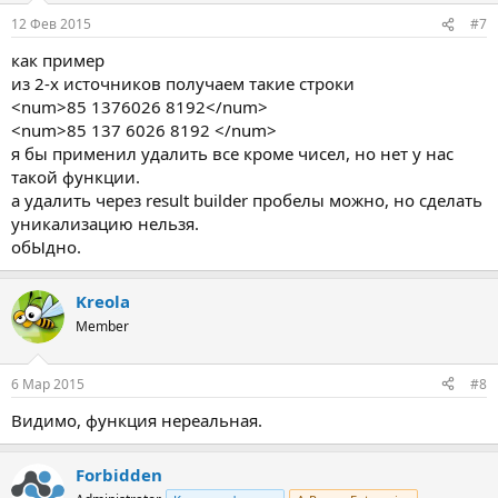
12 Фев 2015
#7
как пример
из 2-х источников получаем такие строки
<num>85 1376026 8192</num>
<num>85 137 6026 8192 </num>
я бы применил удалить все кроме чисел, но нет у нас
такой функции.
а удалить через result builder пробелы можно, но сделать
уникализацию нельзя.
обЫдно.
Kreola
Member
6 Мар 2015
#8
Видимо, функция нереальная.
Forbidden