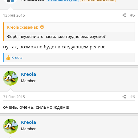
13 Янв 2015
#5
Kreola сказал(а):
Форб, неужели это настолько трудно реализуемо?
ну так, возможно будет в следующем релизе
Kreola
Р
е
а
Kreola
к
ц
Member
и
и
:
31 Янв 2015
#6
очень, очень, сильно ждем!!!
Kreola
Member