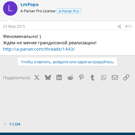
LmPopo
к
L
ц
A-Parser Pro License
A-Parser Pro
и
и
:
23 Мар 2015
#11
Феноменально! )
Ждём не менее грандиозной реализации!
http://a-parser.com/threads/1443/
Чтобы ответить, войдите или зарегистрируйтесь.
X
Bluesky
LinkedIn
Reddit
Pinterest
Tumblr
WhatsApp
Электр
Сс
Поделиться:
1.1.224