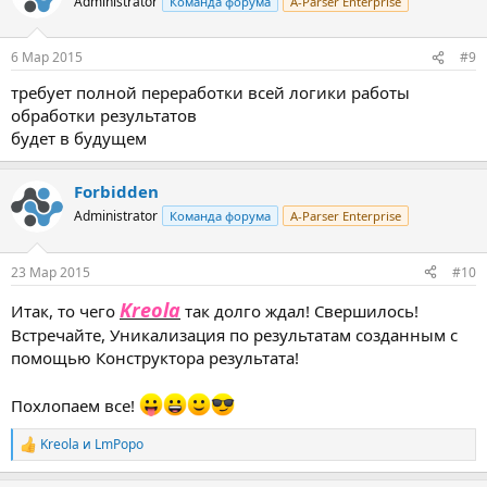
Administrator
Команда форума
A-Parser Enterprise
6 Мар 2015
#9
требует полной переработки всей логики работы
обработки результатов
будет в будущем
Forbidden
Administrator
Команда форума
A-Parser Enterprise
23 Мар 2015
#10
Kreola
Итак, то чего
так долго ждал! Свершилось!
Встречайте, Уникализация по результатам созданным с
помощью Конструктора результата!
Похлопаем все!
Kreola
и
LmPopo
Р
е
а