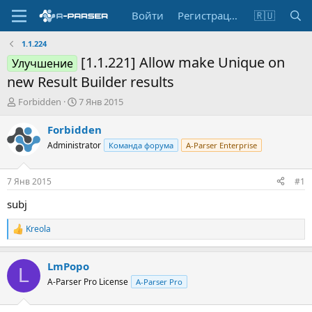
Войти
Регистрация
🇷🇺
1.1.224
[1.1.221] Allow make Unique on
Улучшение
new Result Builder results
А
Д
Forbidden
7 Янв 2015
в
а
т
т
Forbidden
о
а
Administrator
Команда форума
A-Parser Enterprise
р
н
т
а
е
ч
7 Янв 2015
#1
м
а
ы
л
subj
а
Kreola
Р
е
а
LmPopo
к
L
ц
A-Parser Pro License
A-Parser Pro
и
и
: