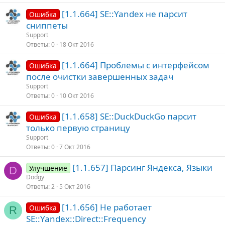
[1.1.664] SE::Yandex не парсит
Ошибка
сниппеты
Support
Ответы
0
18 Окт 2016
[1.1.664] Проблемы с интерфейсом
Ошибка
после очистки завершенных задач
Support
Ответы
0
10 Окт 2016
[1.1.658] SE::DuckDuckGo парсит
Ошибка
только первую страницу
Support
Ответы
0
7 Окт 2016
[1.1.657] Парсинг Яндекса, Языки
Улучшение
D
Dodgy
Ответы
2
5 Окт 2016
[1.1.656] Не работает
Ошибка
R
SE::Yandex::Direct::Frequency