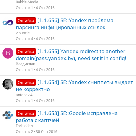
Rabbit-Media
Ответы
1
4 Окт 2016
[1.1.656] SE::Yandex проблема
Ошибка
парсинга инфицированных ссылок
vipuncle
Ответы
4
4 Окт 2016
[1.1.655] Yandex redirect to another
Ошибка
В
domain(pass.yandex.by), need set it in config!
Владислав
Ответы
1
4 Окт 2016
[1.1.654] SE::Yandex сниппеты выдает
Ошибка
не корректно
antonevi4
Ответы
1
4 Окт 2016
[1.1.653] SE::Google исправлена
Ошибка
работа с каптчей
Forbidden
Ответы
2
30 Сен 2016