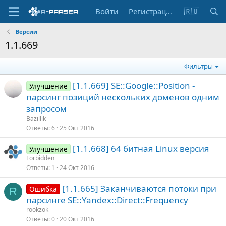
Войти
Регистрация
🇷🇺
Версии
1.1.669
Фильтры
[1.1.669] SE::Google::Position -
Улучшение
парсинг позиций нескольких доменов одним
запросом
Bazillik
Ответы
6
25 Окт 2016
[1.1.668] 64 битная Linux версия
Улучшение
Forbidden
Ответы
1
24 Окт 2016
[1.1.665] Заканчиваются потоки при
Ошибка
R
парсинге SE::Yandex::Direct::Frequency
rookzok
Ответы
0
20 Окт 2016