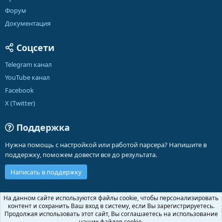
Форум
Документация
Соцсети
Telegram канал
YouTube канал
Facebook
X (Twitter)
Поддержка
Нужна помощь с настройкой или работой парсера? Напишите в
поддержку, поможем довести все до результата.
Написать в поддержку
Russian (RU)
На данном сайте используются файлы cookie, чтобы персонализировать
контент и сохранить Ваш вход в систему, если Вы зарегистрируетесь.
Обратная связь
Условия и правила
Продолжая использовать этот сайт, Вы соглашаетесь на использование
Политика конфиденциальности
Помощь
Главная
R
наших файлов cookie.