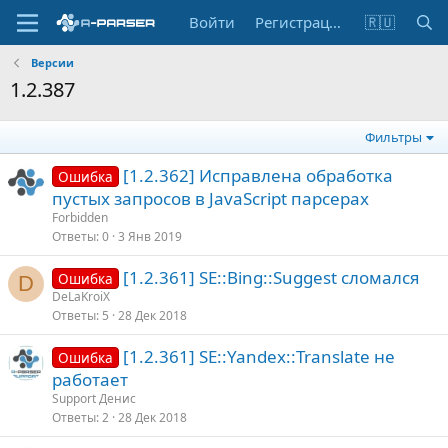
Войти
Регистрация
🇷🇺
Версии
1.2.387
Фильтры
[1.2.362] Исправлена обработка
Ошибка
пустых запросов в JavaScript парсерах
Forbidden
Ответы
0
3 Янв 2019
[1.2.361] SE::Bing::Suggest сломался
Ошибка
D
DeLaKroiX
Ответы
5
28 Дек 2018
[1.2.361] SE::Yandex::Translate не
Ошибка
работает
Support Денис
Ответы
2
28 Дек 2018