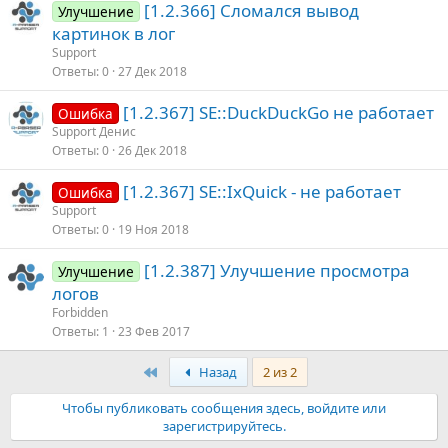
[1.2.366] Сломался вывод
Улучшение
картинок в лог
Support
Ответы
0
27 Дек 2018
[1.2.367] SE::DuckDuckGo не работает
Ошибка
Support Денис
Ответы
0
26 Дек 2018
[1.2.367] SE::IxQuick - не работает
Ошибка
Support
Ответы
0
19 Ноя 2018
[1.2.387] Улучшение просмотра
Улучшение
логов
Forbidden
Ответы
1
23 Фев 2017
Первый
Назад
2 из 2
Чтобы публиковать сообщения здесь, войдите или
зарегистрируйтесь.