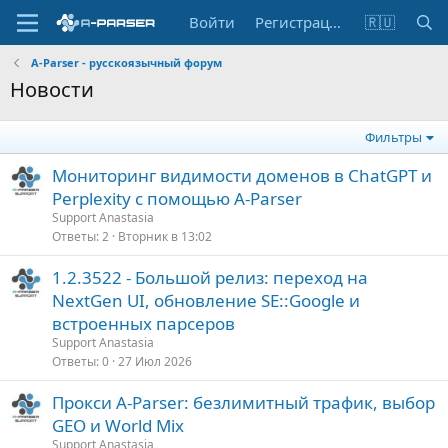
Войти
Регистрация
🇷🇺
A-Parser - русскоязычный форум
Новости
Фильтры
Мониторинг видимости доменов в ChatGPT и
Perplexity с помощью A-Parser
Support Anastasia
Ответы
2
Вторник в 13:02
1.2.3522 - Большой релиз: переход на
NextGen UI, обновление SE::Google и
встроенных парсеров
Support Anastasia
Ответы
0
27 Июл 2026
Прокси A-Parser: безлимитный трафик, выбор
GEO и World Mix
Support Anastasia