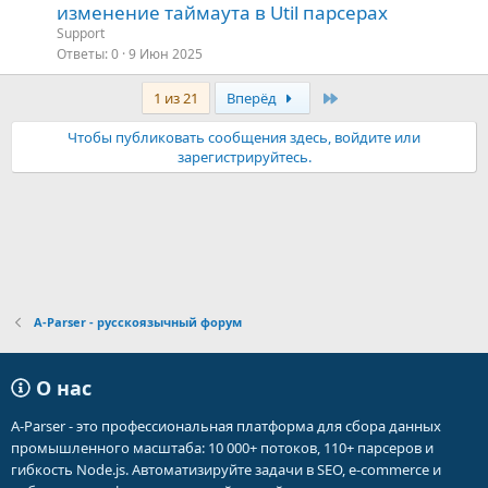
изменение таймаута в Util парсерах
Support
Ответы
0
9 Июн 2025
Последняя
1 из 21
Вперёд
Чтобы публиковать сообщения здесь, войдите или
зарегистрируйтесь.
A-Parser - русскоязычный форум
О нас
A-Parser - это профессиональная платформа для сбора данных
промышленного масштаба: 10 000+ потоков, 110+ парсеров и
гибкость Node.js. Автоматизируйте задачи в SEO, e-commerce и