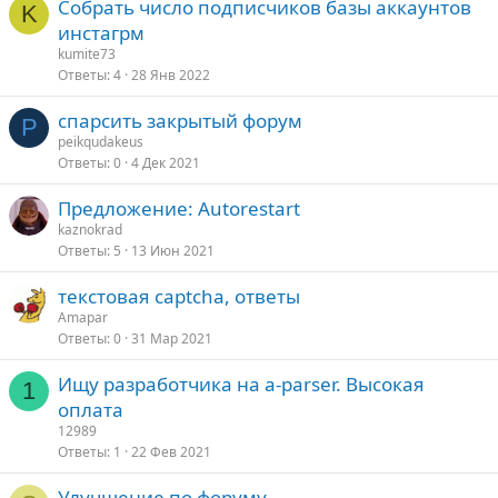
Собрать число подписчиков базы аккаунтов
K
инстагрм
kumite73
Ответы
4
28 Янв 2022
спарсить закрытый форум
P
peikqudakeus
Ответы
0
4 Дек 2021
Предложение: Autorestart
kaznokrad
Ответы
5
13 Июн 2021
текстовая captcha, ответы
Amapar
Ответы
0
31 Мар 2021
Ищу разработчика на a-parser. Высокая
1
оплата
12989
Ответы
1
22 Фев 2021
Улучшение по форуму