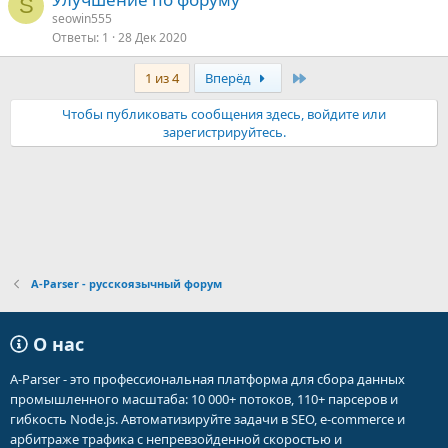
S
seowin555
Ответы
1
28 Дек 2020
Последняя
1 из 4
Вперёд
Чтобы публиковать сообщения здесь, войдите или
зарегистрируйтесь.
A-Parser - русскоязычный форум
О нас
A-Parser - это профессиональная платформа для сбора данных
промышленного масштаба: 10 000+ потоков, 110+ парсеров и
гибкость Node.js. Автоматизируйте задачи в SEO, e-commerce и
арбитраже трафика с непревзойденной скоростью и