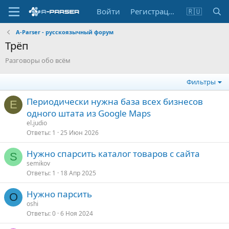
Войти
Регистрация
🇷🇺
A-Parser - русскоязычный форум
Трёп
Разговоры обо всём
Фильтры
Периодически нужна база всех бизнесов
E
одного штата из Google Maps
el.judio
Ответы
1
25 Июн 2026
Нужно спарсить каталог товаров с сайта
S
semikov
Ответы
1
18 Апр 2025
Нужно парсить
O
oshi
Ответы
0
6 Ноя 2024