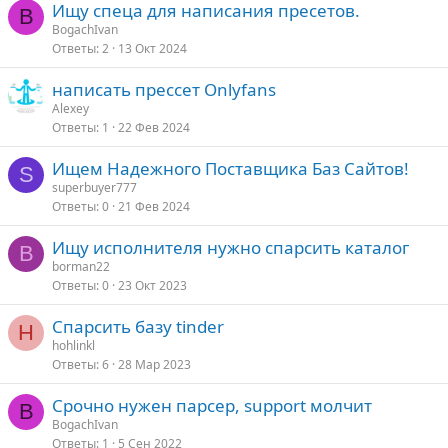
Ищу спеца для написания пресетов.
B
BogachIvan
Ответы
2
13 Окт 2024
написать прессет Onlyfans
Alexey
Ответы
1
22 Фев 2024
Ищем Надежного Поставщика Баз Сайтов!
S
superbuyer777
Ответы
0
21 Фев 2024
Ищу исполнителя нужно спарсить каталог
B
borman22
Ответы
0
23 Окт 2023
Спарсить базу tinder
H
hohlinkl
Ответы
6
28 Мар 2023
Срочно нужен парсер, support молчит
B
BogachIvan
Ответы
1
5 Сен 2022