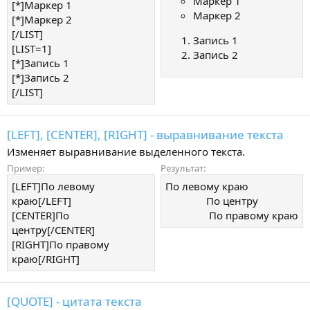
Маркер 1
[*]Маркер 1
Маркер 2
[*]Маркер 2
[/LIST]
Запись 1
[LIST=1]
Запись 2
[*]Запись 1
[*]Запись 2
[/LIST]
[LEFT], [CENTER], [RIGHT] - выравнивание текста
Изменяет выравнивание выделенного текста.
Пример:
Результат:
[LEFT]По левому
По левому краю​
краю[/LEFT]
По центру​
[CENTER]По
По правому краю​
центру[/CENTER]
[RIGHT]По правому
краю[/RIGHT]
[QUOTE] - цитата текста