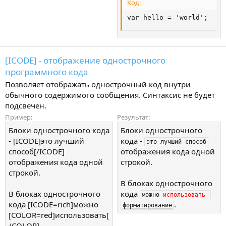
Код:
var hello = 'world';
[ICODE] - отображение однострочного
программного кода
Позволяет отображать однострочный код внутри
обычного содержимого сообщения. Синтаксис не будет
подсвечен.
Пример:
Результат:
Блоки однострочного кода
Блоки однострочного
- [ICODE]это лучший
кода -
это лучший способ
способ[/ICODE]
отображения кода одной
отображения кода одной
строкой.
строкой.
В блоках однострочного
В блоках однострочного
кода
можно 
использовать
кода [ICODE=rich]можно
.
форматирование
[COLOR=red]использовать[
/COLOR]