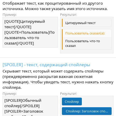
Отображает текст, как процитированный из другого
источника. Можно также указать имя этого источника.
Пример:
Результат:
[QUOTE]Цитируемый
Цитируемый текст
текст[/QUOTE]
[QUOTE=Пользователь]По
Пользователь сказал(а):
льзователь что-то
Пользователь что-то
сказал[/QUOTE]
сказал
[SPOILER] - текст, содержащий спойлеры
Скрывает текст, который может содержать спойлеры
(преждевременно раскрытая важная сюжетная
информация). Чтобы увидеть текст, нужно нажать кнопку
спойлера.
Пример:
Результат:
[SPOILER]Обычный
Спойлер
спойлер[/SPOILER]
[SPOILER=Заголовок
Спойлер:
Заголовок спойлера