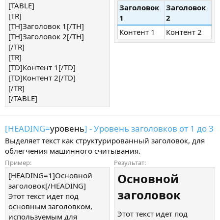
[TABLE]
Заголовок
Заголовок
[TR]
1
2
[TH]Заголовок 1[/TH]
Контент 1
Контент 2
[TH]Заголовок 2[/TH]
[/TR]
[TR]
[TD]Контент 1[/TD]
[TD]Контент 2[/TD]
[/TR]
[/TABLE]
[HEADING=
уровень
] - Уровень заголовков от 1 до 3
Выделяет текст как структурированный заголовок, для
облегчения машинного считывания.
Пример:
Результат:
[HEADING=1]Основной
Основной
заголовок[/HEADING]
заголовок​
Этот текст идет под
основным заголовком,
Этот текст идет под
используемым для