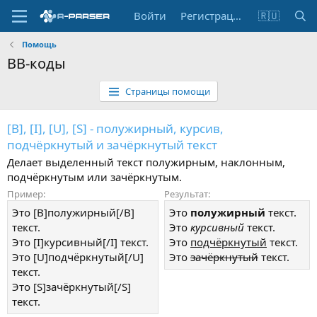
Войти
Регистрация
🇷🇺
Помощь
BB-коды
Страницы помощи
[B], [I], [U], [S] - полужирный, курсив,
подчёркнутый и зачёркнутый текст
Делает выделенный текст полужирным, наклонным,
подчёркнутым или зачёркнутым.
Пример:
Результат:
Это [B]полужирный[/B]
Это
полужирный
текст.
текст.
Это
курсивный
текст.
Это [I]курсивный[/I] текст.
Это
подчёркнутый
текст.
Это [U]подчёркнутый[/U]
Это
зачёркнутый
текст.
текст.
Это [S]зачёркнутый[/S]
текст.