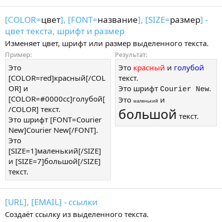
[COLOR=
цвет
], [FONT=
название
], [SIZE=
размер
] -
цвет текста, шрифт и размер
Изменяет цвет, шрифт или размер выделенного текста.
Пример:
Результат:
Это
Это
красный
и
голубой
[COLOR=red]красный[/COL
текст.
OR] и
Это шрифт
.
Courier New
[COLOR=#0000cc]голубой[
Это
и
маленький
/COLOR] текст.
большой
текст.
Это шрифт [FONT=Courier
New]Courier New[/FONT].
Это
[SIZE=1]маленький[/SIZE]
и [SIZE=7]большой[/SIZE]
текст.
[URL], [EMAIL] - ссылки
Создаёт ссылку из выделенного текста.