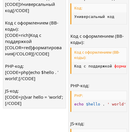
[CODE]Универсальный
Код:
код[/CODE]
Универсальный код
Код с оформлением (BB-
коды):
[CODE=rich]Код с
Код с оформлением (BB-
поддержкой
коды):
[COLOR=red]форматирова
Код с оформлением (BB-
ния[/COLOR][/CODE]
коды):
PHP-код:
Код с поддержкой 
формати
[CODE=php]echo $hello . '
world';[/CODE]
PHP-код:
JS-код:
PHP:
[CODE=js]var hello = 'world';
[/CODE]
echo
$hello
.
' world'
;
JS-код: