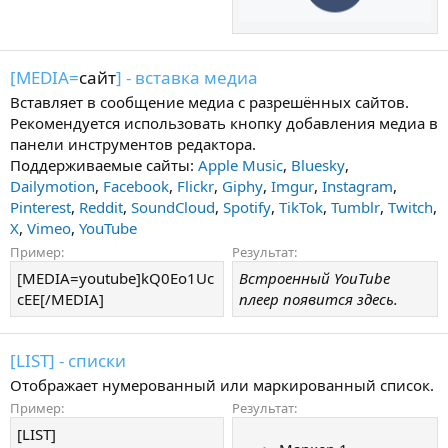
[MEDIA=
сайт
] - вставка медиа
Вставляет в сообщение медиа с разрешённых сайтов.
Рекомендуется использовать кнопку добавления медиа в
панели инструментов редактора.
Поддерживаемые сайты:
Apple Music
,
Bluesky
,
Dailymotion
,
Facebook
,
Flickr
,
Giphy
,
Imgur
,
Instagram
,
Pinterest
,
Reddit
,
SoundCloud
,
Spotify
,
TikTok
,
Tumblr
,
Twitch
,
X
,
Vimeo
,
YouTube
Пример:
Результат:
[MEDIA=youtube]kQ0Eo1Uc
Встроенный YouTube
cEE[/MEDIA]
плеер появится здесь.
[LIST] - списки
Отображает нумерованный или маркированный список.
Пример:
Результат:
[LIST]