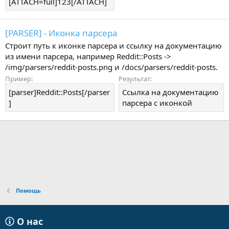
[ATTACH=full]123[/ATTACH]
[PARSER] - Иконка парсера
Строит путь к иконке парсера и ссылку на документацию
из имени парсера, например Reddit::Posts ->
/img/parsers/reddit-posts.png и /docs/parsers/reddit-posts.
Пример:
Результат:
[parser]Reddit::Posts[/parser
Ссылка на документацию
]
парсера с иконкой
Помощь
О нас