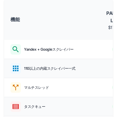
A
PAR
機能
LI
$17
Yandex + Googleスクレイパー
-
110以上の内蔵スクレイパー一式
マルチスレッド
タスクキュー