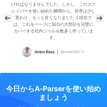
ければなりませんでした。しかし、このスク
レイパーを使い始めた瞬間から、世界は少し
変わり、もっと良くなりました :) 現在で
Previous
Nex
は、これをベースにSEOの大部分を完璧に
カバーする社内ツールを数多く作っていま
Bogdan Topal
Vlad
Trustpilotメンバー
Trustpilotメンバー
Taras
SpySERP プロジェクトマネ
す。
Konstantin Ivanov
Sasha Muzyka
Trustpilotメンバー
Trustpilotメンバー
ージャー
Yurchyshyn
Alexander
Gleb Belich
Promkaskad LLC 代表取締役
SEOスペシャリスト,
Alexander
IndiSEO
ARSENKIN TOOLS創業
Vezhnin
Anton Reva
BoostaのSEO TL
者
Arsenkin
Roman Klevtsov
Wlad
Trustpilotメンバー
optimism.ru 代表取締役
今日からA-Parserを使い始め
ましょう