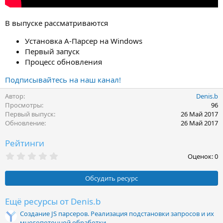
В выпуске рассматриваются
Установка А-Парсер на Windows
Первый запуск
Процесс обновления
Подписывайтесь на наш канал!
Автор
Denis.b
Просмотры
96
Первый выпуск
26 Май 2017
Обновление
26 Май 2017
Рейтинги
0
Оценок: 0
,
0
0
Обсудить ресурс
з
в
ё
Ещё ресурсы от Denis.b
з
Создание JS парсеров. Реализация подстановки запросов и их
д
многопоточной обработки.