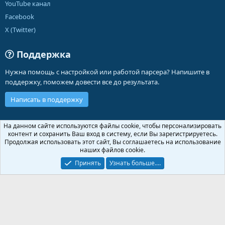
YouTube канал
Facebook
X (Twitter)
Поддержка
Нужна помощь с настройкой или работой парсера? Напишите в
поддержку, поможем довести все до результата.
Написать в поддержку
Russian (RU)
На данном сайте используются файлы cookie, чтобы персонализировать
контент и сохранить Ваш вход в систему, если Вы зарегистрируетесь.
Обратная связь
Условия и правила
Продолжая использовать этот сайт, Вы соглашаетесь на использование
Политика конфиденциальности
Помощь
Главная
R
наших файлов cookie.
S
S
Принять
Узнать больше.…
®
Community platform by XenForo
© 2010-2026 XenForo Ltd.