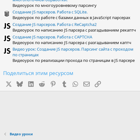
Видеоурок по многоуровневому парсингу
Создание JS парсеров. Работа с SQLite.
Видеоурок по работе с базами данных в JavaScript парсерах
Создание JS парсеров. Работа с ReCaptcha2
Видеоурок по написанию JS парсера с разгадыванием рекаптч
Создание JS парсеров. Работа с CAPTCHA
Видеоурок по написанию JS парсера с разгадыванием каптч
Видео урок: Создание JS парсеров. Парсинг сайта с проходом
по страницах
Видеоурок по реализации прохода по страницам в JS парсере
Поделиться этим ресурсом
X
Bluesky
LinkedIn
Reddit
Pinterest
Tumblr
WhatsApp
Электронная почта
Ссылка
Видео уроки