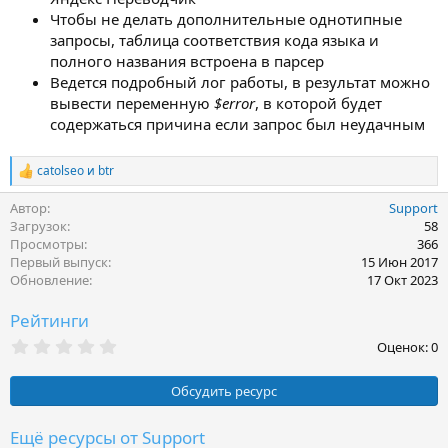
Чтобы не делать дополнительные однотипные
запросы, таблица соответствия кода языка и
полного названия встроена в парсер
Ведется подробный лог работы, в результат можно
вывести переменную
$error
, в которой будет
содержаться причина если запрос был неудачным
catolseo
и
btr
Р
е
Автор
Support
а
к
Загрузок
58
ц
Просмотры
366
и
Первый выпуск
15 Июн 2017
и
Обновление
17 Окт 2023
:
Рейтинги
0
Оценок: 0
,
0
0
Обсудить ресурс
з
в
ё
Ещё ресурсы от Support