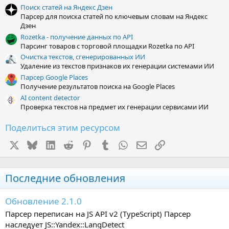
з
Поиск статей на Яндекс Дзен
д
Парсер для поиска статей по ключевым словам на Яндекс
Дзен
Rozetka - получение данных по API
Парсинг товаров с торговой площадки Rozetka по API
Очистка текстов, сгенерированных ИИ
Удаление из текстов признаков их генерации системами ИИ
Парсер Google Places
Получение результатов поиска на Google Places
AI content detector
Проверка текстов на предмет их генерации сервисами ИИ
Поделиться этим ресурсом
X
Bluesky
LinkedIn
Reddit
Pinterest
Tumblr
WhatsApp
Электронная почта
Ссылка
Последние обновления
Обновление 2.1.0
Парсер переписан на JS API v2 (TypeScript) Парсер
наследует JS::Yandex::LangDetect