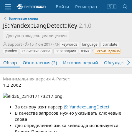
Войти
Регистрация
🇷🇺
Ключевые слова
JS::Yandex::LangDetect::Key
2.1.0
Доступно владельцам лицензии
А
Д
Т
Support
15 Июн 2017
keywords
language
translate
в
а
е
yandex
ключевые слова
переводчик
язык
Рекомендовано
т
т
г
о
а
и
Обзор
Обновления (2)
История версий
Обсуждение
р
с
о
з
Минимальная версия A-Parser
д
1.2.2062
а
н
и
я
За основу взят парсер
JS::Yandex::LangDetect
В качестве запросов нужно указывать ключевые
слова
Для определения языка кейворда используется
Яндекс Переводчик