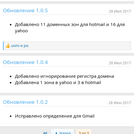
Обновление 1.0.5
28 Июл 2017
Добавлено 11 доменных зон для hotmail и 16 для
yahoo
uomi
и
pix
Р
е
а
Обновление 1.0.4
к
28 Июл 2017
ц
и
Добавлено игнорирование регистра домена
и
:
Добавлена 1 зона в yahoo и 3 в hotmail
Обновление 1.0.2
28 Июн 2017
Исправлено определение для Gmail
Первый
Назад
3 из 3