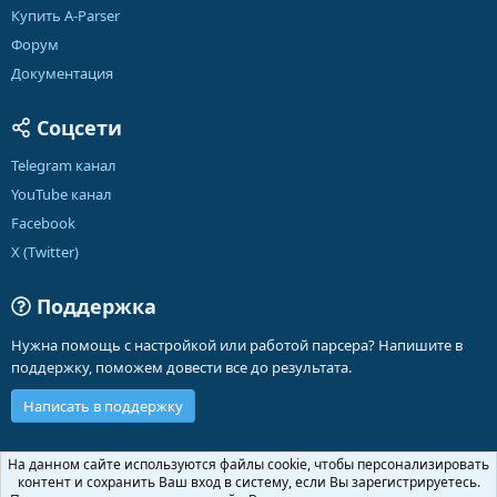
Купить A-Parser
Форум
Документация
Соцсети
Telegram канал
YouTube канал
Facebook
X (Twitter)
Поддержка
Нужна помощь с настройкой или работой парсера? Напишите в
поддержку, поможем довести все до результата.
Написать в поддержку
Russian (RU)
На данном сайте используются файлы cookie, чтобы персонализировать
контент и сохранить Ваш вход в систему, если Вы зарегистрируетесь.
Обратная связь
Условия и правила