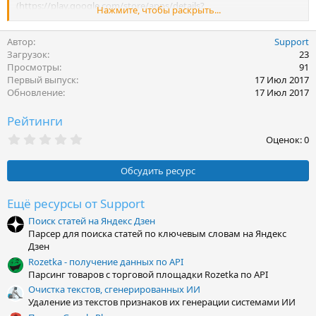
(https://play.google.com/store/apps/details?
Нажмите, чтобы раскрыть...
id=com.froods.shadowquiz, free)
Liyla and the Shadows of War (4.7, Rasheed Abueideh): Game based
Автор
Support
on actual events, tells a story of little girl lives in a war zone.
Загрузок
23
(https://play.google.com/store/apps/details?id=org.liyla.war, free)
Просмотры
91
SHADOW THEME APEX/NOVA/ADW/GO (4.0, Vladimir Tymanov):
Первый выпуск
17 Июл 2017
Shadow icons SHADOW THEME APEX/NOVA/ADW/GO
Обновление
17 Июл 2017
(https://play.google.com/store/apps/details?
id=com.ray.shadow.free, free)
Рейтинги
Night Shadow LITE (4.2, Mastermind-Arts.de): Night
Shadow,combine the backgrounds and skies to your unique
0
Оценок: 0
wallpaper. (https://play.google.com/store/apps/details?
,
0
id=mma.wallpaper.nightshadow.lite, free)
0
Shadow Land - Endless Tap (4.7, 株式会社 WHRP): One day, the
Обсудить ресурс
з
world suddenly lost its colour…
в
(https://play.google.com/store/apps/details?id=jp.whrp.shadow,
ё
Ещё ресурсы от Support
free)
з
Поиск статей на Яндекс Дзен
д
1 Pic 1 Word: Shadow Game (4.3, Second Gear Games): Can you
Парсер для поиска статей по ключевым словам на Яндекс
guess an object by its shadow?
Дзен
(https://play.google.com/store/apps/details?id=com.sgg.shadows,
free)
Rozetka - получение данных по API
Aralon Sword and Shadow 3d RPG (4.1, Crescent Moon Games): A
Парсинг товаров с торговой площадки Rozetka по API
Massive Open World Mobile RPG
Очистка текстов, сгенерированных ИИ
(https://play.google.com/store/apps/details?
Удаление из текстов признаков их генерации системами ИИ
id=com.crescentmoongames.aralon, $4.99)