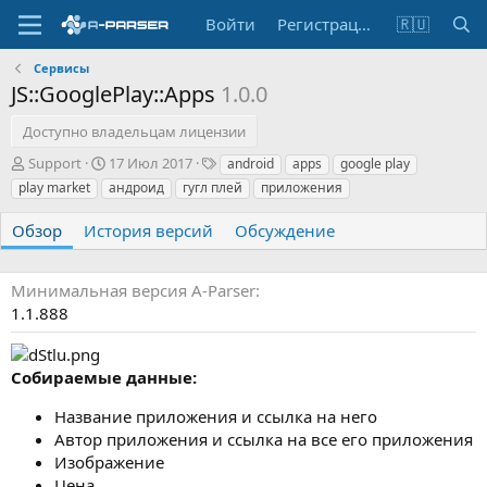
Войти
Регистрация
🇷🇺
Сервисы
JS::GooglePlay::Apps
1.0.0
Доступно владельцам лицензии
А
Д
Т
Support
17 Июл 2017
android
apps
google play
в
а
е
play market
андроид
гугл плей
приложения
т
т
г
о
а
и
Обзор
История версий
Обсуждение
р
с
о
з
Минимальная версия A-Parser
д
1.1.888
а
н
и
Собираемые данные:
я
Название приложения и ссылка на него
Автор приложения и ссылка на все его приложения
Изображение
Цена