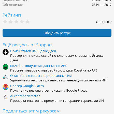
Первый выпуск
28 Июл 2017
Обновление
28 Июл 2017
Рейтинги
0
Оценок: 0
,
0
0
Обсудить ресурс
з
в
ё
Ещё ресурсы от Support
з
Поиск статей на Яндекс Дзен
д
Парсер для поиска статей по ключевым словам на Яндекс
Дзен
Rozetka - получение данных по API
Парсинг товаров с торговой площадки Rozetka по API
Очистка текстов, сгенерированных ИИ
Удаление из текстов признаков их генерации системами ИИ
Парсер Google Places
Получение результатов поиска на Google Places
AI content detector
Проверка текстов на предмет их генерации сервисами ИИ
Поделиться этим ресурсом