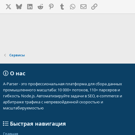
X
Bluesky
LinkedIn
Reddit
Pinterest
Tumblr
WhatsApp
Электронная почта
Ссылка
Сервисы
О нас
A-Parser - это профессиональная платформа для сбора данных
промышленного масштаба: 10 000+ потоков, 110+ парсеров и
гибкость Node.js. Автоматизируйте задачи в SEO, e-commerce и
арбитраже трафика с непревзойденной скоростью и
масштабируемостью
Быстрая навигация
Главная