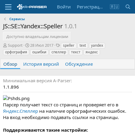
Войти
Регистрация
🇷🇺
Сервисы
JS::SE::Yandex::Speller
1.0.1
Доступно владельцам лицензии
А
Д
Т
Support
28 Июл 2017
speller
text
yandex
в
а
е
орфография
ошибки
спеллер
текст
яндекс
т
т
г
о
а
и
Обзор
История версий
Обсуждение
р
с
о
з
Минимальная версия A-Parser
д
1.1.896
а
н
и
Парсер получает текст со страниц и проверяет его в
я
Яндекс.Спеллер
на наличие орфографических ошибок.
На вход необходимо подавать ссылки на страницы.
Поддерживаются такие настройки: