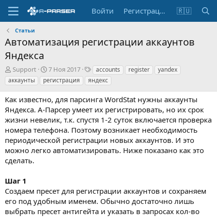
Войти
Регистрация
🇷🇺
Статьи
Автоматизация регистрации аккаунтов
Яндекса
А
Д
Т
Support
7 Ноя 2017
accounts
register
yandex
в
а
е
аккаунты
регистрация
яндекс
т
т
г
о
а
и
Как известно, для парсинга WordStat нужны аккаунты
р
с
Яндекса. А-Парсер умеет их регистрировать, но их срок
о
жизни невелик, т.к. спустя 1-2 суток включается проверка
з
номера телефона. Поэтому возникает необходимость
д
а
периодической регистрации новых аккаунтов. И это
н
можно легко автоматизировать. Ниже показано как это
и
сделать.
я
Шаг 1
Создаем пресет для регистрации аккаунтов и сохраняем
его под удобным именем. Обычно достаточно лишь
выбрать пресет антигейта и указать в запросах кол-во