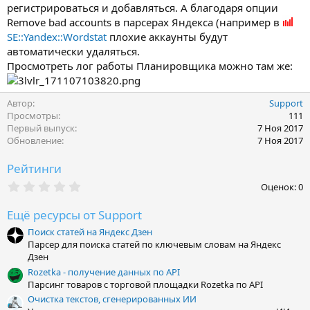
регистрироваться и добавляться. А благодаря опции
Remove bad accounts в парсерах Яндекса (например в
SE::Yandex::Wordstat
плохие аккаунты будут
автоматически удаляться.
Просмотреть лог работы Планировщика можно там же:
Автор
Support
Просмотры
111
Первый выпуск
7 Ноя 2017
Обновление
7 Ноя 2017
Рейтинги
0
Оценок: 0
,
0
Ещё ресурсы от Support
0
з
Поиск статей на Яндекс Дзен
в
Парсер для поиска статей по ключевым словам на Яндекс
ё
з
Дзен
д
Rozetka - получение данных по API
Парсинг товаров с торговой площадки Rozetka по API
Очистка текстов, сгенерированных ИИ