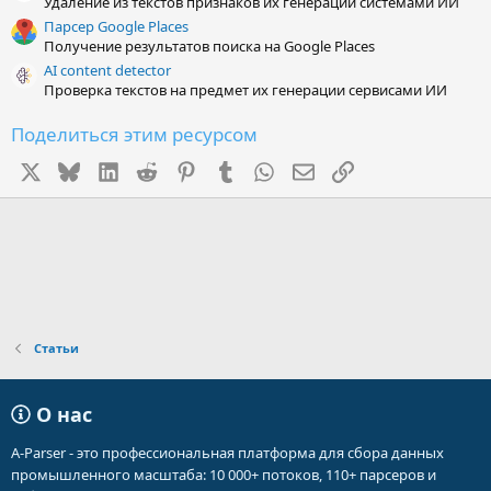
Удаление из текстов признаков их генерации системами ИИ
Парсер Google Places
Получение результатов поиска на Google Places
AI content detector
Проверка текстов на предмет их генерации сервисами ИИ
Поделиться этим ресурсом
X
Bluesky
LinkedIn
Reddit
Pinterest
Tumblr
WhatsApp
Электронная почта
Ссылка
Статьи
О нас
A-Parser - это профессиональная платформа для сбора данных
промышленного масштаба: 10 000+ потоков, 110+ парсеров и