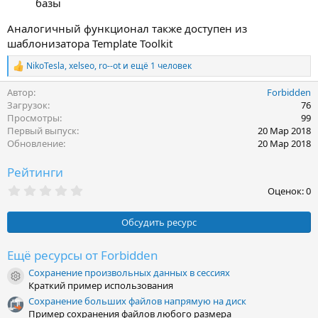
базы
Аналогичный функционал также доступен из
шаблонизатора Template Toolkit
NikoTesla
,
xelseo
,
ro--ot
и ещё 1 человек
Р
е
Автор
Forbidden
а
к
Загрузок
76
ц
Просмотры
99
и
Первый выпуск
20 Мар 2018
и
Обновление
20 Мар 2018
:
Рейтинги
0
Оценок: 0
,
0
0
Обсудить ресурс
з
в
ё
Ещё ресурсы от Forbidden
з
Сохранение произвольных данных в сессиях
д
Иконка ресурса
Краткий пример использования
Сохранение больших файлов напрямую на диск
Пример сохранения файлов любого размера