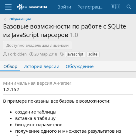
Войти
Регистрация
🇷🇺
Обучающие
Базовые возможности по работе с SQLite
из JavaScript парсеров
1.0
Доступно владельцам лицензии
А
Д
Т
Forbidden
20 Мар 2018
javascript
sqlite
в
а
е
т
т
г
Обзор
История версий
Обсуждение
о
а
и
р
с
о
Минимальная версия A-Parser
з
1.2.152
д
а
В примере показаны все базовые возможности:
н
и
создание таблицы
я
вставка в таблицу
биндинг параметров
получение одного и множества результатов из