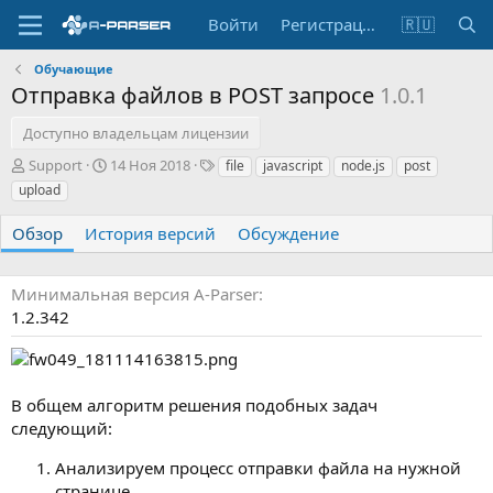
Войти
Регистрация
🇷🇺
Обучающие
Отправка файлов в POST запросе
1.0.1
Доступно владельцам лицензии
А
Д
Т
Support
14 Ноя 2018
file
javascript
node.js
post
в
а
е
upload
т
т
г
о
а
и
Обзор
История версий
Обсуждение
р
с
о
з
Минимальная версия A-Parser
д
1.2.342
а
н
и
я
В общем алгоритм решения подобных задач
следующий:
Анализируем процесс отправки файла на нужной
странице