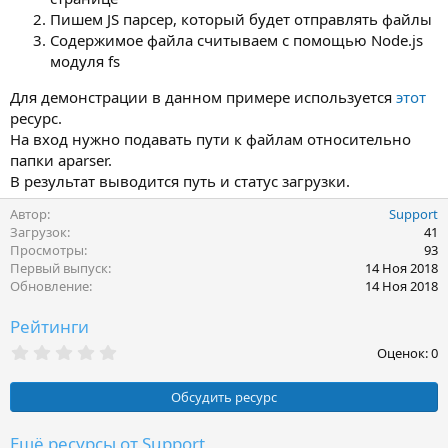
Пишем JS парсер, который будет отправлять файлы
Содержимое файла считываем с помощью Node.js
модуля fs
Для демонстрации в данном примере используется
этот
ресурс.
На вход нужно подавать пути к файлам относительно
папки aparser.
В результат выводится путь и статус загрузки.
Автор
Support
Загрузок
41
Просмотры
93
Первый выпуск
14 Ноя 2018
Обновление
14 Ноя 2018
Рейтинги
0
Оценок: 0
,
0
0
Обсудить ресурс
з
в
ё
Ещё ресурсы от Support