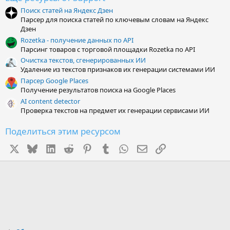
з
Поиск статей на Яндекс Дзен
д
Парсер для поиска статей по ключевым словам на Яндекс
Дзен
Rozetka - получение данных по API
Парсинг товаров с торговой площадки Rozetka по API
Очистка текстов, сгенерированных ИИ
Удаление из текстов признаков их генерации системами ИИ
Парсер Google Places
Получение результатов поиска на Google Places
AI content detector
Проверка текстов на предмет их генерации сервисами ИИ
Поделиться этим ресурсом
X
Bluesky
LinkedIn
Reddit
Pinterest
Tumblr
WhatsApp
Электронная почта
Ссылка