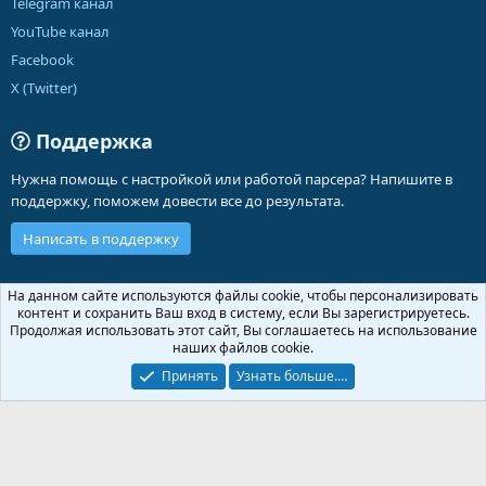
Telegram канал
YouTube канал
Facebook
X (Twitter)
Поддержка
Нужна помощь с настройкой или работой парсера? Напишите в
поддержку, поможем довести все до результата.
Написать в поддержку
Russian (RU)
На данном сайте используются файлы cookie, чтобы персонализировать
контент и сохранить Ваш вход в систему, если Вы зарегистрируетесь.
Обратная связь
Условия и правила
Продолжая использовать этот сайт, Вы соглашаетесь на использование
Политика конфиденциальности
Помощь
Главная
R
наших файлов cookie.
S
S
Принять
Узнать больше.…
®
Community platform by XenForo
© 2010-2026 XenForo Ltd.