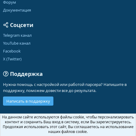
Форум
Документация
Соцсети
Telegram канал
YouTube канал
Facebook
X (Twitter)
Поддержка
Нужна помощь с настройкой или работой парсера? Напишите в
поддержку, поможем довести все до результата.
Написать в поддержку
Russian (RU)
На данном сайте используются файлы cookie, чтобы персонализировать
контент и сохранить Ваш вход в систему, если Вы зарегистрируетесь.
Обратная связь
Условия и правила
Продолжая использовать этот сайт, Вы соглашаетесь на использование
Политика конфиденциальности
Помощь
Главная
R
наших файлов cookie.
S