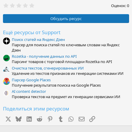
0
Оценок: 0
,
0
0
Обсудить ресурс
з
в
ё
Ещё ресурсы от Support
з
Поиск статей на Яндекс Дзен
д
Парсер для поиска статей по ключевым словам на Яндекс
Дзен
Rozetka - получение данных по API
Парсинг товаров с торговой площадки Rozetka по API
Очистка текстов, сгенерированных ИИ
Удаление из текстов признаков их генерации системами ИИ
Парсер Google Places
Получение результатов поиска на Google Places
AI content detector
Проверка текстов на предмет их генерации сервисами ИИ
Поделиться этим ресурсом
X
Bluesky
LinkedIn
Reddit
Pinterest
Tumblr
WhatsApp
Электронная почта
Ссылка