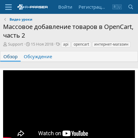
Войти
Регистрация
🇷🇺
Видео уроки
Массовое добавление товаров в OpenCart,
часть 2
А
Д
Т
Support
15 Ноя 2018
api
opencart
интернет-магазин
в
а
е
т
т
г
Обзор
Обсуждение
о
а
и
р
с
о
з
д
а
н
и
я