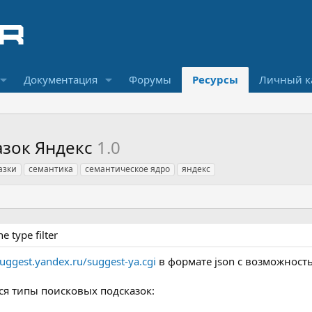
Документация
Форумы
Ресурсы
Личный к
азок Яндекс
1.0
азки
семантика
семантическое ядро
яндекс
e type filter
suggest.yandex.ru/suggest-ya.cgi
в формате json с возможност
я типы поисковых подсказок: