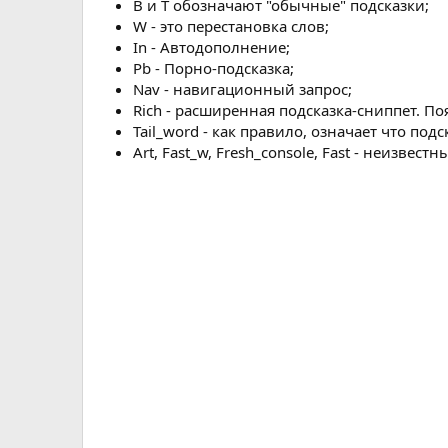
B и T обозначают "обычные" подсказки;
W - это перестановка слов;
In - Автодополнение;
Pb - Порно-подсказка;
Nav - навигационный запрос;
Rich - расширенная подсказка-сниппет. По
Tail_word - как правило, означает что подс
Art, Fast_w, Fresh_console, Fast - неизвестн