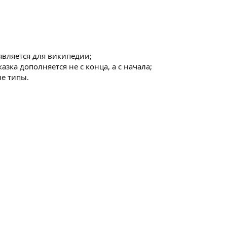
является для википедии;
казка дополняется не с конца, а с начала;
ые типы.