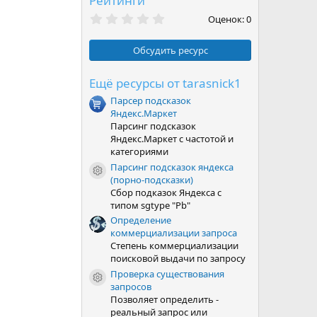
Рейтинги
0
Оценок: 0
,
0
0
Обсудить ресурс
з
в
ё
Ещё ресурсы от tarasnick1
з
Парсер подсказок
д
Яндекс.Маркет
Парсинг подсказок
Яндекс.Маркет с частотой и
категориями
Парсинг подсказок яндекса
Иконка ресурса
(порно-подсказки)
Сбор подказок Яндекса с
типом sgtype "Pb"
Определение
коммерциализации запроса
Степень коммерциализации
поисковой выдачи по запросу
Проверка существования
Иконка ресурса
запросов
Позволяет определить -
реальный запрос или