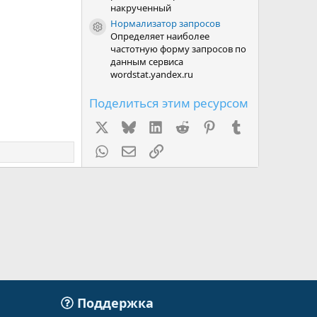
накрученный
Нормализатор запросов
Иконка ресурса
Определяет наиболее
частотную форму запросов по
данным сервиса
wordstat.yandex.ru
Поделиться этим ресурсом
X
Bluesky
LinkedIn
Reddit
Pinterest
Tumblr
WhatsApp
Электронная почта
Ссылка
Поддержка