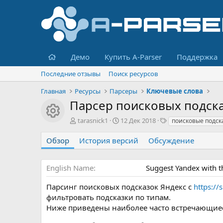
Главная
Демо
Купить A-Parser
Поддержка
Последние отзывы
Поиск ресурсов
Главная
Ресурсы
Парсеры
Ключевые слова
Парсер поисковых подск
Иконка ресурса
А
Д
Т
tarasnick1
12 Дек 2018
поисковые подск
в
а
е
т
т
г
Обзор
История версий
Обсуждение
о
а
и
р
с
о
English Name
Suggest Yandex with th
з
д
Парсинг поисковых подсказок Яндекс с
https://
а
фильтровать подсказки по типам.
н
Ниже приведены наиболее часто встречающиес
и
я