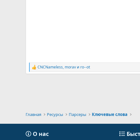
CNCNameless
,
morav
и
ro--ot
Р
е
а
к
ц
и
и
:
Главная
Ресурсы
Парсеры
Ключевые слова
О нас
Быст