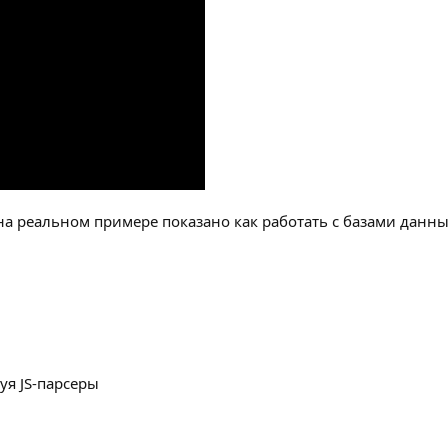
м на реальном примере показано как работать с базами данн
уя JS-парсеры