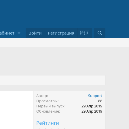
П
абинет
Войти
Регистрация
🇷🇺
о
и
с
к
Автор
Support
Просмотры
88
Первый выпуск
29 Апр 2019
Обновление
29 Апр 2019
Рейтинги