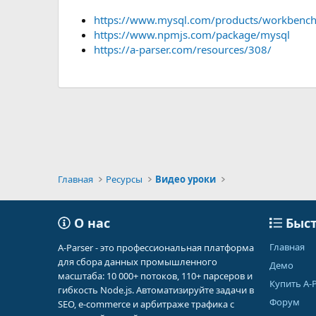
https://www.mysql.com/products/workbench
https://www.npmjs.com/package/mysql
https://a-parser.com/resources/308/
Главная
Ресурсы
Видео уроки
О нас
Быст
Главная
A-Parser - это профессиональная платформа
для сбора данных промышленного
Демо
масштаба: 10 000+ потоков, 110+ парсеров и
Купить A-P
гибкость Node.js. Автоматизируйте задачи в
Форум
SEO, e-commerce и арбитраже трафика с