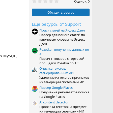
0
Оценок: 0
,
0
0
Обсудить ресурс
з
в
ё
Ещё ресурсы от Support
з
Поиск статей на Яндекс Дзен
д
Парсер для поиска статей по
ключевым словам на Яндекс
Дзен
Rozetka - получение данных по
API
ых MySQL,
Парсинг товаров с торговой
площадки Rozetka по API
Очистка текстов,
сгенерированных ИИ
Удаление из текстов признаков
их генерации системами ИИ
Парсер Google Places
Получение результатов поиска
на Google Places
AI content detector
Проверка текстов на предмет
их генерации сервисами ИИ